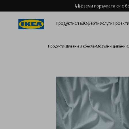
Вземи поръчката си с б
Продукти
Стаи
Оферти
Услуги
Проекти
Продукти
›
Дивани и кресла
›
Модулни дивани
›
С