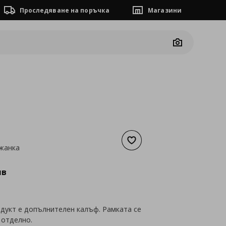
Проследяване на поръчка
Магазини
Camera
Добави към списъка с люб
жанка
а
61,36 €
лв
одукт е допълнителен калъф. Рамката се
 отделно.