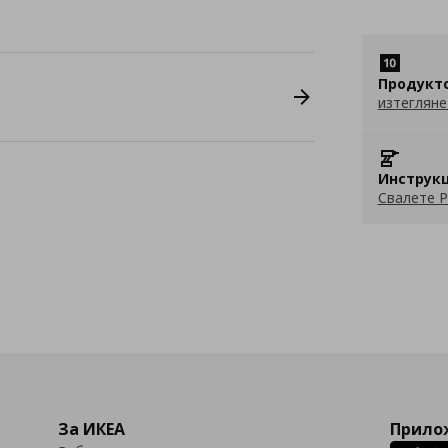
Продукт
изтегляне
Инструкц
Свалете P
За ИКЕА
Прилож