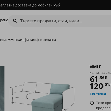
езплатна доставка до мобилен хъб
ране
ерия VIMLE
›
Калъфи
›
калъф за лежанка
VIMLE
калъф за ле
Цен
61
,
36
€
120
,
01
310 точки
Този пр
продава