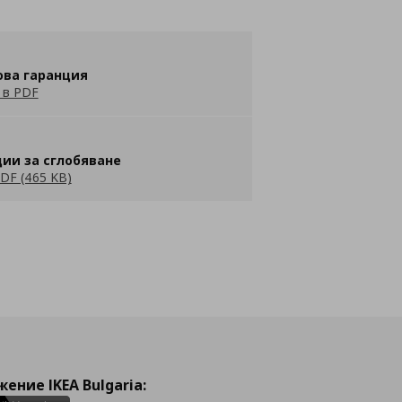
ова гаранция
 в PDF
ии за сглобяване
DF (465 KB)
ение IKEA Bulgaria: