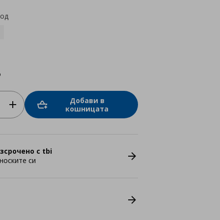
код
о
Добави в
кошницата
зсрочено с tbi
носките си