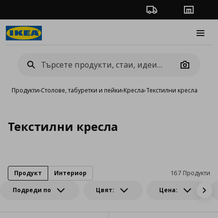
Проследяване на п
Магази
Burge
Camera
Продукти
›
Столове, табуретки и пейки
›
Кресла
›
Текстилни кресла
Текстилни кресла
Продукт
Интериор
167 Продукти
Подреди по
Цвят:
Цена: