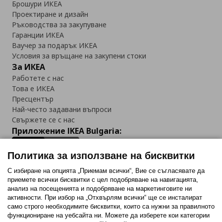
Брошури ИКЕА
Проектиране и дизайн
Ръководства за закупуване
Гаранции ИКЕА
Ваучер за подарък ИКЕА
Условия за връщане на закупени стоки
За ИКЕА
Работете с нас
Това е ИКЕА
Пресцентър
Най-често задавани въпроси
Свържете се с нас
Приложение IKEA Bulgaria:
Политика за използване на бисквитки
С избиране на опцията „Приемам всички“, Вие се съгласявате да
приемете всички бисквитки с цел подобряване на навигацията,
Последвайте ни:
анализ на посещенията и подобряване на маркетинговите ни
активности. При избор на „Отхвърлям всички“ ще се инсталират
Facebook
Twitter
Youtube
Pinterest
Instagram
само строго необходимитe бисквитки, които са нужни за правилното
функциониране на уебсайта ни. Можете да изберете кои категории