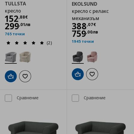
TULLSTA
EKOLSUND
кресло
кресло с релакс
Цена
152,88 €
152
,
88
€
механизъм
Цена
388,07 €
299
388
,
01
лв
,
07
€
759
,
00
лв
765 точки
1945 точки
(2)
Добави в кошницата
Добави към списъка
Добави в кошницата
Добави към списъка с любими
Сравнение
Сравнение