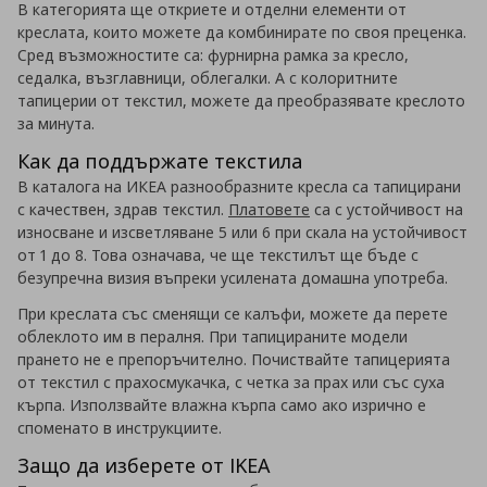
В категорията ще откриете и отделни елементи от
креслата, които можете да комбинирате по своя преценка.
Сред възможностите са: фурнирна рамка за кресло,
седалка, възглавници, облегалки. А с колоритните
тапицерии от текстил, можете да преобразявате креслото
за минута.
Как да поддържате текстила
В каталога на ИКЕА разнообразните кресла са тапицирани
с качествен, здрав текстил.
Платовете
са с устойчивост на
износване и изсветляване 5 или 6 при скала на устойчивост
от 1 до 8. Това означава, че ще текстилът ще бъде с
безупречна визия въпреки усилената домашна употреба.
При креслата със сменящи се калъфи, можете да перете
облеклото им в пералня. При тапицираните модели
прането не е препоръчително. Почиствайте тапицерията
от текстил с прахосмукачка, с четка за прах или със суха
кърпа. Използвайте влажна кърпа само ако изрично е
споменато в инструкциите.
Защо да изберете от IKEA