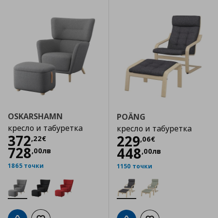
OSKARSHAMN
POÄNG
кресло и табуретка
кресло и табуретка
Цена
372,22 €
372
Цена
229,06 €
229
,
22
€
,
06
€
728
448
,
00
лв
,
00
лв
1865 точки
1150 точки