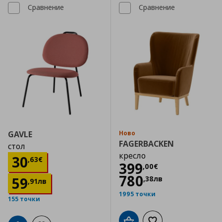
Сравнение
Сравнение
GAVLE
Ново
FAGERBACKEN
стол
кресло
Цена
30,63 €
30
,
63
€
Цена
399,00 €
399
,
00
€
780
59
,
38
лв
,
91
лв
1995 точки
155 точки