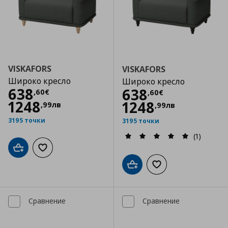
VISKAFORS
VISKAFORS
Широко кресло
Широко кресло
Цена
638,60 €
638
Цена
638,60 €
638
,
60
€
,
60
€
1248
1248
,
99
лв
,
99
лв
3195 точки
3195 точки
(1)
Добави в кошницата
Добави към списъка с любими
Добави в кошницата
Добави към списъка
Сравнение
Сравнение