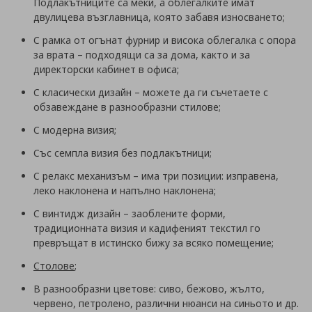
Подлакътниците са меки, а облегалките имат
двулицева възглавница, която забавя износването;
С рамка от огънат фурнир и висока облегалка с опора
за врата – подходящи са за дома, както и за
директорски кабинет в офиса;
С класически дизайн – можете да ги съчетаете с
обзавеждане в разнообразни стилове;
С модерна визия;
Със семпла визия без подлакътници;
С релакс механизъм – има три позиции: изправена,
леко наклонена и напълно наклонена;
С винтидж дизайн – заоблените форми,
традиционната визия и кадифеният текстил го
превръщат в истинско бижу за всяко помещение;
Столове
;
В разнообразни цветове: сиво, бежово, жълто,
червено, петролено, различни нюанси на синьото и др.