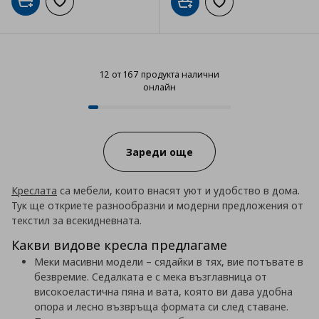
Добави в кошницата
Добави към списъка с любими
Добави в кошницата
Добави към списъка
12 от 167 продукта налични
онлайн
12 от 167 продукта налични онл
Progress:
Зареди още
Креслата
са мебели, които внасят уют и удобство в дома.
Тук ще откриете разнообразни и модерни предложения от
текстил за всекидневната.
Какви видове кресла предлагаме
Меки масивни модели – сядайки в тях, вие потъвате в
безвремие. Седалката е с мека възглавница от
високоеластична пяна и вата, която ви дава удобна
опора и лесно възвръща формата си след ставане.