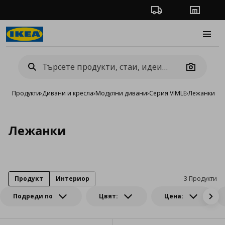
Проследяване на п
Магази
Burge
Camera
Продукти
›
Дивани и кресла
›
Модулни дивани
›
Серия VIMLE
›
Лежанки
Лежанки
Продукт
Интериор
3 Продукти
Подреди по
Цвят:
Цена: