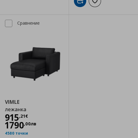
Добави в кошницата
Добави към списъка
Сравнение
VIMLE
лежанка
Цена
915,21 €
915
,
21
€
1790
,
00
лв
4580 точки