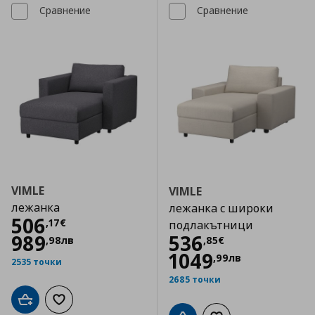
Сравнение
Сравнение
VIMLE
VIMLE
лежанка
лежанка с широки
Цена
506,17 €
506
,
17
€
подлакътници
Цена
536,85 €
989
536
,
98
лв
,
85
€
1049
,
99
лв
2535 точки
2685 точки
Добави в кошницата
Добави към списъка с любими