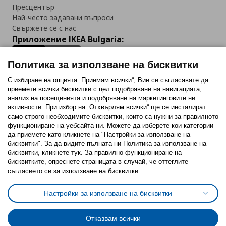
Пресцентър
Най-често задавани въпроси
Свържете се с нас
Приложение IKEA Bulgaria:
Политика за използване на бисквитки
С избиране на опцията „Приемам всички“, Вие се съгласявате да
приемете всички бисквитки с цел подобряване на навигацията,
Последвайте ни:
анализ на посещенията и подобряване на маркетинговите ни
активности. При избор на „Отхвърлям всички“ ще се инсталират
Facebook
Twitter
Youtube
Pinterest
Instagram
само строго необходимитe бисквитки, които са нужни за правилното
функциониране на уебсайта ни. Можете да изберете кои категории
да приемете като кликнете на "Настройки за използване на
бисквитки". За да видите пълната ни Политика за използване на
бисквитки, кликнете тук. За правилно функциониране на
бисквитките, опреснете страницата в случай, че оттеглите
съгласието си за използване на бисквитки.
Политика за използване на бисквитки (Cookies)
Избор на настройки за използване на бисквитки
Настройки за използване на бисквитки
Условия за ползване на ikea.bg
Обща политика за личните данни
Политика за защита на личните данни на ikea.bg
Общи условия на програма IKEA Family
Отказвам всички