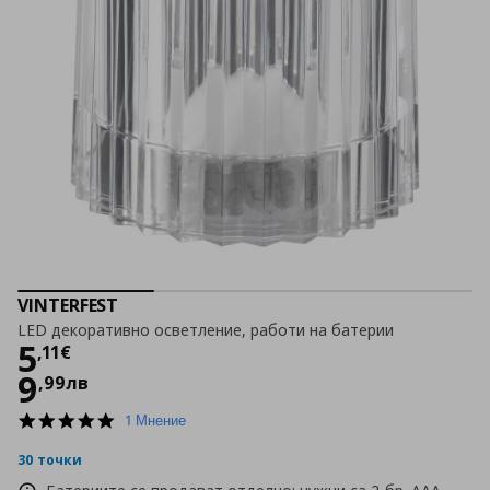
VINTERFEST
LED декоративно осветление, работи на батерии
Цена
5,11 €
5
,
11
€
9
,
99
лв
5.0
1 Мнение
star
rating
30 точки