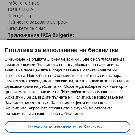
Работете с нас
Това е ИКЕА
Пресцентър
Най-често задавани въпроси
Свържете се с нас
Приложение IKEA Bulgaria:
Политика за използване на бисквитки
С избиране на опцията „Приемам всички“, Вие се съгласявате да
приемете всички бисквитки с цел подобряване на навигацията,
Последвайте ни:
анализ на посещенията и подобряване на маркетинговите ни
активности. При избор на „Отхвърлям всички“ ще се инсталират
Facebook
Twitter
Youtube
Pinterest
Instagram
само строго необходимитe бисквитки, които са нужни за правилното
функциониране на уебсайта ни. Можете да изберете кои категории
да приемете като кликнете на "Настройки за използване на
бисквитки". За да видите пълната ни Политика за използване на
бисквитки, кликнете тук. За правилно функциониране на
бисквитките, опреснете страницата в случай, че оттеглите
съгласието си за използване на бисквитки.
Политика за използване на бисквитки (Cookies)
Избор на настройки за използване на бисквитки
Настройки за използване на бисквитки
Условия за ползване на ikea.bg
Обща политика за личните данни
Политика за защита на личните данни на ikea.bg