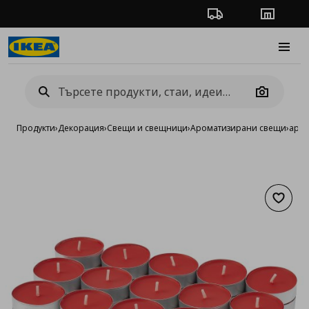
Проследяване на п
Магази
Burge
Camera
Продукти
›
Декорация
›
Свещи и свещници
›
Ароматизирани свещи
›
аром
Добав