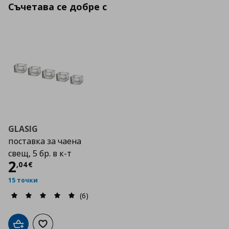
Съчетава се добре с
GLASIG
поставка за чаена
свещ, 5 бр. в к-т
Цена
2,04 €
2
,
04
€
15 точки
(6)
Добави в кошницата
Добави към списъка с любими