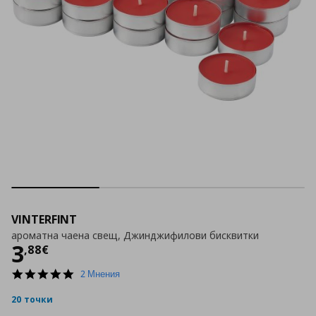
VINTERFINT
ароматна чаена свещ, Джинджифилови бисквитки
Цена
3,88 €
3
,
88
€
5.0
2 Мнения
star
rating
20 точки