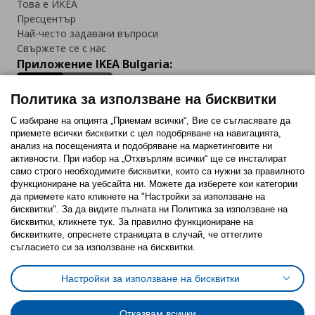
Това е ИКЕА
Пресцентър
Най-често задавани въпроси
Свържете се с нас
Приложение IKEA Bulgaria:
Политика за използване на бисквитки
С избиране на опцията „Приемам всички“, Вие се съгласявате да
приемете всички бисквитки с цел подобряване на навигацията,
Последвайте ни:
анализ на посещенията и подобряване на маркетинговите ни
активности. При избор на „Отхвърлям всички“ ще се инсталират
Facebook
Twitter
Youtube
Pinterest
Instagram
само строго необходимитe бисквитки, които са нужни за правилното
функциониране на уебсайта ни. Можете да изберете кои категории
да приемете като кликнете на "Настройки за използване на
бисквитки". За да видите пълната ни Политика за използване на
бисквитки, кликнете тук. За правилно функциониране на
бисквитките, опреснете страницата в случай, че оттеглите
съгласието си за използване на бисквитки.
Политика за използване на бисквитки (Cookies)
Избор на настройки за използване на бисквитки
Настройки за използване на бисквитки
Условия за ползване на ikea.bg
Обща политика за личните данни
Политика за защита на личните данни на ikea.bg
Общи условия на програма IKEA Family
Отказвам всички