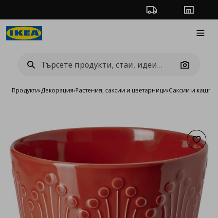
Проследяване на п
Магази
Burge
Camera
Продукти
›
Декорация
›
Растения, саксии и цветарници
›
Саксии и кашпи
›
Добав