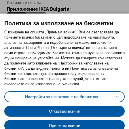
Свържете се с нас
Приложение IKEA Bulgaria:
Политика за използване на бисквитки
С избиране на опцията „Приемам всички“, Вие се съгласявате да
приемете всички бисквитки с цел подобряване на навигацията,
Последвайте ни:
анализ на посещенията и подобряване на маркетинговите ни
активности. При избор на „Отхвърлям всички“ ще се инсталират
Facebook
Twitter
Youtube
Pinterest
Instagram
само строго необходимитe бисквитки, които са нужни за правилното
функциониране на уебсайта ни. Можете да изберете кои категории
да приемете като кликнете на "Настройки за използване на
бисквитки". За да видите пълната ни Политика за използване на
бисквитки, кликнете тук. За правилно функциониране на
бисквитките, опреснете страницата в случай, че оттеглите
съгласието си за използване на бисквитки.
Политика за използване на бисквитки (Cookies)
Избор на настройки за използване на бисквитки
Настройки за използване на бисквитки
Условия за ползване на ikea.bg
Обща политика за личните данни
Политика за защита на личните данни на ikea.bg
Общи условия на програма IKEA Family
Отказвам всички
Политика за защита на лични данни на програма IKEA Family
Приемам всички