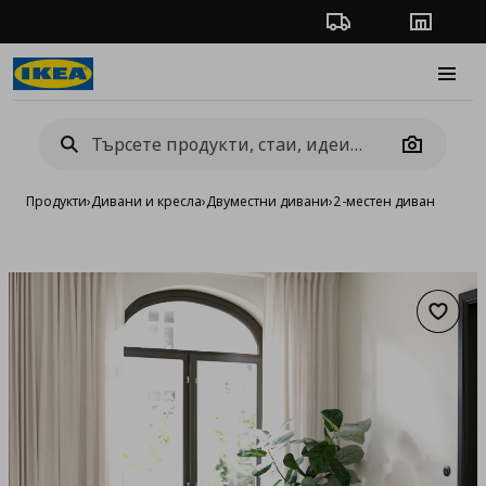
Проследяване на п
Магази
Burge
Camera
Продукти
›
Дивани и кресла
›
Двуместни дивани
›
2-местен диван
Добав