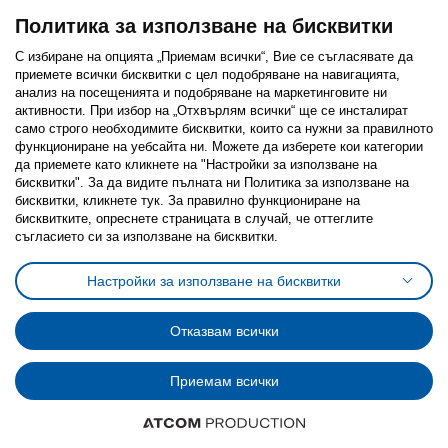
Политика за използване на бисквитки
С избиране на опцията „Приемам всички“, Вие се съгласявате да
приемете всички бисквитки с цел подобряване на навигацията,
Последвайте ни:
анализ на посещенията и подобряване на маркетинговите ни
активности. При избор на „Отхвърлям всички“ ще се инсталират
Facebook
Twitter
Youtube
Pinterest
Instagram
само строго необходимитe бисквитки, които са нужни за правилното
функциониране на уебсайта ни. Можете да изберете кои категории
да приемете като кликнете на "Настройки за използване на
бисквитки". За да видите пълната ни Политика за използване на
бисквитки, кликнете тук. За правилно функциониране на
бисквитките, опреснете страницата в случай, че оттеглите
съгласието си за използване на бисквитки.
Политика за използване на бисквитки (Cookies)
Избор на настройки за използване на бисквитки
Настройки за използване на бисквитки
Условия за ползване на ikea.bg
Обща политика за личните данни
Политика за защита на личните данни на ikea.bg
Общи условия на програма IKEA Family
Отказвам всички
Политика за защита на лични данни на програма IKEA Family
Приемам всички
© Inter-IKEA Systems B.V. 1999 - 2025