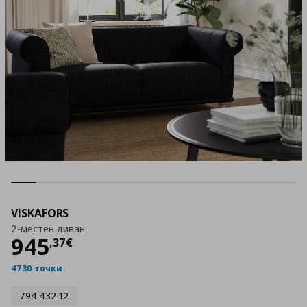
VISKAFORS
2-местен диван
Цена
945,37 €
945
,
37
€
4730 точки
794.432.12