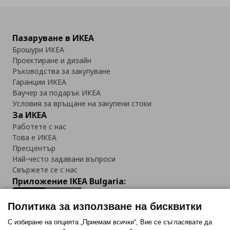
Пазаруване в ИКЕА
Брошури ИКЕА
Проектиране и дизайн
Ръководства за закупуване
Гаранции ИКЕА
Ваучер за подарък ИКЕА
Условия за връщане на закупени стоки
За ИКЕА
Работете с нас
Това е ИКЕА
Пресцентър
Най-често задавани въпроси
Свържете се с нас
Приложение IKEA Bulgaria:
Политика за използване на бисквитки
С избиране на опцията „Приемам всички“, Вие се съгласявате да