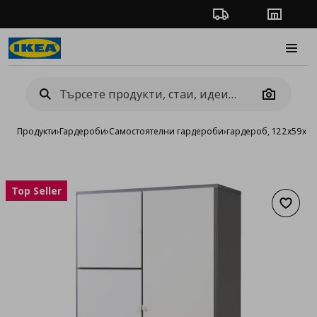
Проследяване на п
Магази
Burge
Camera
Продукти
›
Гардероби
›
Самостоятелни гардероби
›
гардероб, 122x59x21
Top Seller
Добав