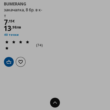
BUMERANG
закачалка, 8 бр. в к-
т
Цена
7,15 €
7
,
15
€
13
,
98
лв
40 точки
(74)
Добави в кошницата
Добави към списъка с любими
Нагоре