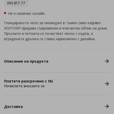
005.817.77
Не е налично онлайн
Гланцираното чело за чекмедже в тъмно сиво-кафяво
VOXTORP придава съвременен и елегантен облик на дома.
Пръските и петната се почистват лесно с кърпа, а
вградената дръжка се слива хармонично с дизайна.
Описание на продукта
Платете разсрочено с tbi
Изчислете вноските си
Доставка