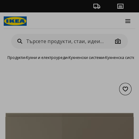
Проследяване на п
Магази
Burge
Camera
Продукти
›
Кухни и електроуреди
›
Кухненски системи
›
Кухненска систе
Добав