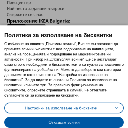
Пресцентър
Най-често задавани въпроси
Свържете се с нас
Приложение IKEA Bulgaria:
Политика за използване на бисквитки
С избиране на опцията „Приемам всички“, Вие се съгласявате да
приемете всички бисквитки с цел подобряване на навигацията,
Последвайте ни:
анализ на посещенията и подобряване на маркетинговите ни
активности. При избор на „Отхвърлям всички“ ще се инсталират
Facebook
Twitter
Youtube
Pinterest
Instagram
само строго необходимитe бисквитки, които са нужни за правилното
функциониране на уебсайта ни. Можете да изберете кои категории
да приемете като кликнете на "Настройки за използване на
бисквитки". За да видите пълната ни Политика за използване на
бисквитки, кликнете тук. За правилно функциониране на
бисквитките, опреснете страницата в случай, че оттеглите
съгласието си за използване на бисквитки.
Политика за използване на бисквитки (Cookies)
Избор на настройки за използване на бисквитки
Настройки за използване на бисквитки
Условия за ползване на ikea.bg
Обща политика за личните данни
Политика за защита на личните данни на ikea.bg
Общи условия на програма IKEA Family
Отказвам всички
Политика за защита на лични данни на програма IKEA Family