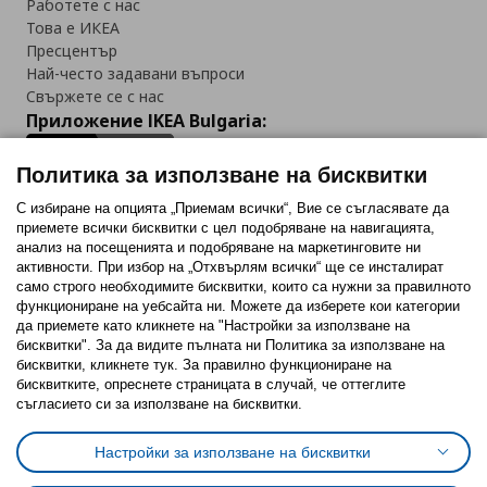
Работете с нас
Това е ИКЕА
Пресцентър
Най-често задавани въпроси
Свържете се с нас
Приложение IKEA Bulgaria:
Политика за използване на бисквитки
С избиране на опцията „Приемам всички“, Вие се съгласявате да
приемете всички бисквитки с цел подобряване на навигацията,
Последвайте ни:
анализ на посещенията и подобряване на маркетинговите ни
активности. При избор на „Отхвърлям всички“ ще се инсталират
Facebook
Twitter
Youtube
Pinterest
Instagram
само строго необходимитe бисквитки, които са нужни за правилното
функциониране на уебсайта ни. Можете да изберете кои категории
да приемете като кликнете на "Настройки за използване на
бисквитки". За да видите пълната ни Политика за използване на
бисквитки, кликнете тук. За правилно функциониране на
бисквитките, опреснете страницата в случай, че оттеглите
съгласието си за използване на бисквитки.
Политика за използване на бисквитки (Cookies)
Избор на настройки за използване на бисквитки
Настройки за използване на бисквитки
Условия за ползване на ikea.bg
Обща политика за личните данни
Политика за защита на личните данни на ikea.bg