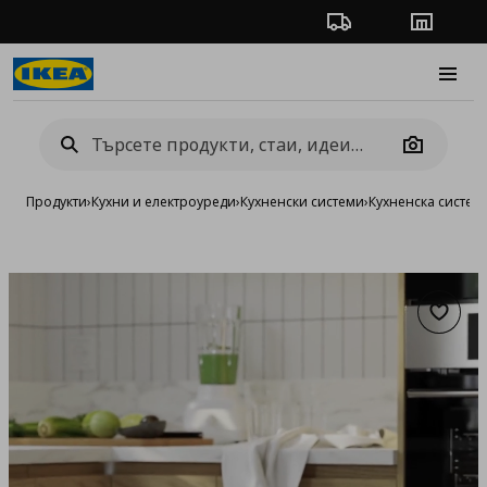
Проследяване на п
Магази
Burge
Camera
Продукти
›
Кухни и електроуреди
›
Кухненски системи
›
Кухненска систе
Добав