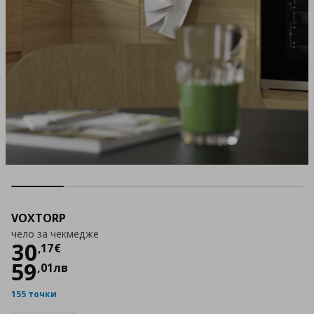
VOXTORP
чело за чекмедже
Цена
30,17 €
30
,
17
€
59
,
01
лв
155 точки