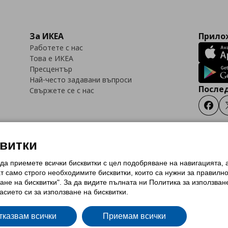
За ИКЕА
Прилож
Работете с нас
Това е ИКЕА
Пресцентър
Най-често задавани въпроси
Послед
Свържете се с нас
Faceb
квитки
 да приемете всички бисквитки с цел подобряване на навигацията,
тки (Cookies)
Избор на настройки за използване на бисквитки
Условия за п
ат само строго необходимитe бисквитки, които са нужни за правилн
Политика за защита на личните данни на ikea.bg
Общи условия на програма
ане на бисквитки". За да видите пълната ни Политика за използван
и на програма IKEA Family
асието си за използване на бисквитки.
тказвам всички
Приемам всички