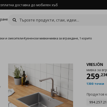
езплатна доставка до мобилен хъб
ране
вки и смесители
›
Кухненски мивки
›
мивка за вграждане, 1 корито
VRESJÖN
мивка за вг
Цен
259
,
23
1300 точки
Продуктов 
994.257.21