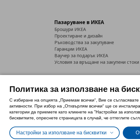
Пазаруване в ИКЕА
Брошури ИКЕА
Проектиране и дизайн
Ръководства за закупуване
Гаранции ИКЕА
Ваучер за подарък ИКЕА
Условия за връщане на закупени стоки
Политика за използване на бис
С избиране на опцията „Приемам всички“, Вие се съгласявате
Политика за използване на бискви
активности. При избор на „Отхвърлям всички“ ще се инсталир
Обща политика за личните данни
категории да приемете като кликнете на "Настройки за използв
Политика за защита на лични данн
бисквитките, опреснете страницата в случай, че оттеглите съгл
Настройки за използване на бисквитки
О