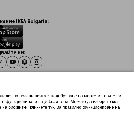
ение IKEA Bulgaria:
вайте ни:
ook
Twitter
Youtube
Pinterest
Instagram
 анализ на посещенията и подобряване на маркетинговите ни
олзване на ikea.bg
ото функциониране на уебсайта ни. Можете да изберете кои
 IKEA Family
е на бисквитки, кликнете тук. За правилно функциониране на