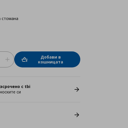
 стомана
Добави в
кошницата
зсрочено с tbi
носките си