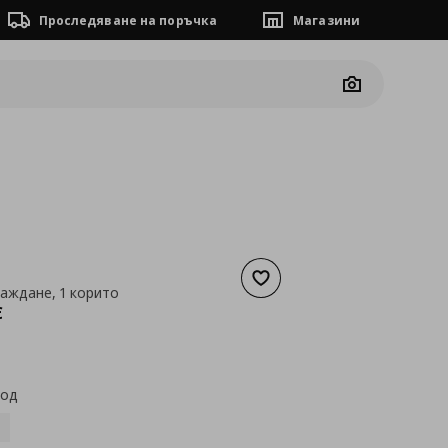
Проследяване на поръчка
Магазини
Camera
Добави към списъка с люб
раждане, 1 корито
а
259,23 €
€
код