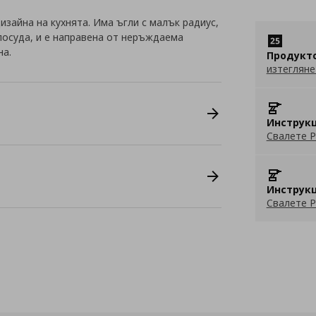
изайна на кухнята. Има ъгли с малък радиус,
посуда, и е направена от неръждаема
на.
Продукт
изтегляне
Инструкц
Свалете P
Инструкц
Свалете P