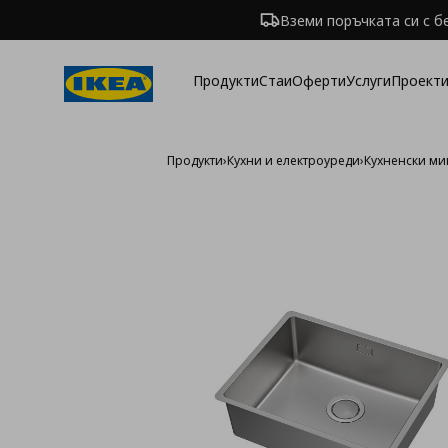
Вземи поръчката си с б
Продукти
Стаи
Оферти
Услуги
Проекти
Продукти
›
Кухни и електроуреди
›
Кухненски ми