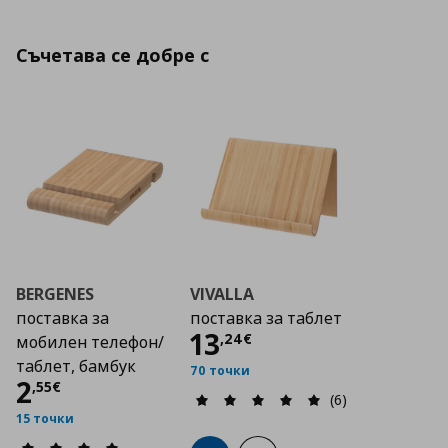
Съчетава се добре с
BERGENES
VIVALLA
поставка за
поставка за таблет
Цена
13,24 €
13
,
24
€
мобилен телефон/
таблет, бамбук
70 точки
Цена
2,55 €
2
,
55
€
(6)
15 точки