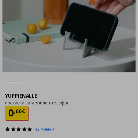
YUPPIENALLE
поставка за мобилен телефон
Цена
0,66 €
0
,
66
€
4.8
42 Мнения
star