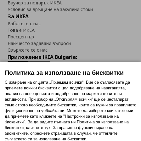
Ваучер за подарък ИКЕА
Условия за връщане на закупени стоки
За ИКЕА
Работете с нас
Това е ИКЕА
Пресцентър
Най-често задавани въпроси
Свържете се с нас
Приложение IKEA Bulgaria:
Политика за използване на бисквитки
С избиране на опцията „Приемам всички“, Вие се съгласявате да
приемете всички бисквитки с цел подобряване на навигацията,
Последвайте ни:
анализ на посещенията и подобряване на маркетинговите ни
активности. При избор на „Отхвърлям всички“ ще се инсталират
Facebook
Twitter
Youtube
Pinterest
Instagram
само строго необходимитe бисквитки, които са нужни за правилното
функциониране на уебсайта ни. Можете да изберете кои категории
да приемете като кликнете на "Настройки за използване на
бисквитки". За да видите пълната ни Политика за използване на
бисквитки, кликнете тук. За правилно функциониране на
бисквитките, опреснете страницата в случай, че оттеглите
съгласието си за използване на бисквитки.
Политика за използване на бисквитки (Cookies)