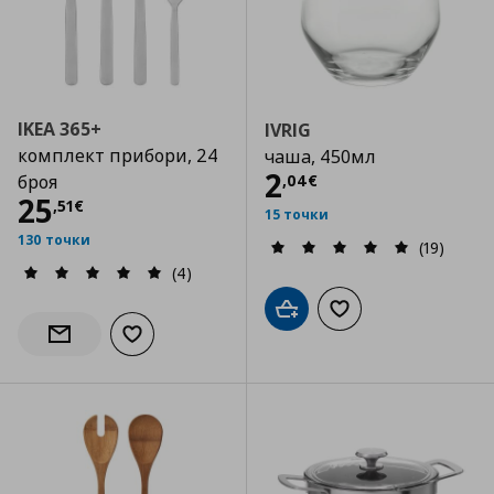
IKEA 365+
IVRIG
комплект прибори, 24
чаша, 450мл
Цена
2,04 €
2
,
04
€
броя
Цена
25,51 €
25
,
51
€
15 точки
130 точки
(19)
(4)
Добави в кошницата
Добави към списъка
Добави към списъка с любими
Информирай ме за наличност