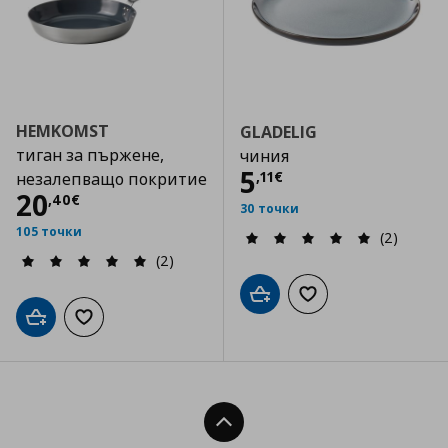
HEMKOMST
GLADELIG
тиган за пържене,
чиния
Цена
5,11 €
5
,
11
€
незалепващо покритие
Цена
20,40 €
20
,
40
€
30 точки
105 точки
(2)
(2)
Добави в кошницата
Добави към списъка
Добави в кошницата
Добави към списъка с любими
Нагоре