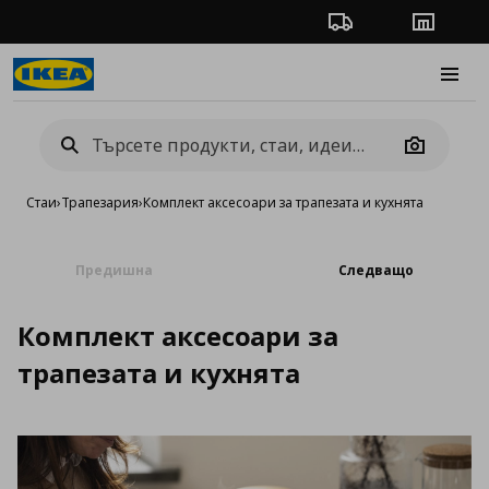
Проследяване на п
Магази
Burge
Camera
Стаи
›
Трапезария
›
Комплект аксесоари за трапезата и кухнята
Предишна
Следващо
Комплект аксесоари за
трапезата и кухнята