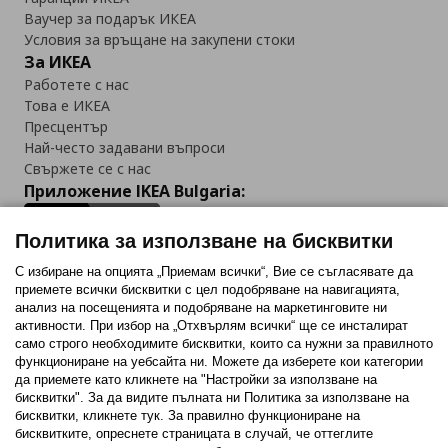
Ваучер за подарък ИКЕА
Условия за връщане на закупени стоки
За ИКЕА
Работете с нас
Това е ИКЕА
Пресцентър
Най-често задавани въпроси
Свържете се с нас
Приложение IKEA Bulgaria:
Политика за използване на бисквитки
С избиране на опцията „Приемам всички“, Вие се съгласявате да
приемете всички бисквитки с цел подобряване на навигацията,
Последвайте ни:
анализ на посещенията и подобряване на маркетинговите ни
активности. При избор на „Отхвърлям всички“ ще се инсталират
Facebook
Twitter
Youtube
Pinterest
Instagram
само строго необходимитe бисквитки, които са нужни за правилното
функциониране на уебсайта ни. Можете да изберете кои категории
да приемете като кликнете на "Настройки за използване на
бисквитки". За да видите пълната ни Политика за използване на
бисквитки, кликнете тук. За правилно функциониране на
бисквитките, опреснете страницата в случай, че оттеглите