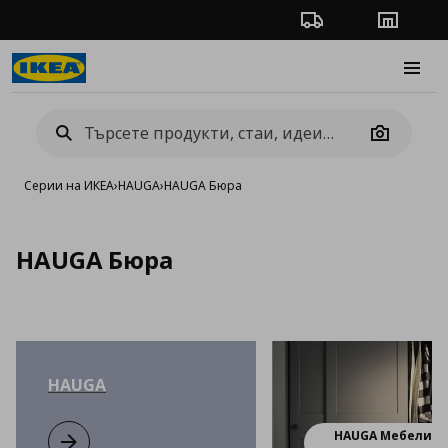
Проследяване на п
Магази
Burge
Camera
Серии на ИКЕА
›
HAUGA
›
HAUGA Бюра
HAUGA Бюра
HAUGA
HAUGA Мебели з