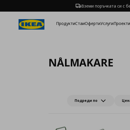
Вземи поръчката си с б
Продукти
Стаи
Оферти
Услуги
Проекти
NÅLMAKARE
Подреди по
Цен