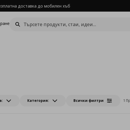
езплатна доставка до мобилен хъб
ране
а:
Категория:
Всички филтри
1 П