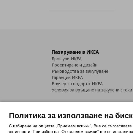
Пазаруване в ИКЕА
Брошури ИКЕА
Проектиране и дизайн
Ръководства за закупуване
Гаранции ИКЕА
Ваучер за подарък ИКЕА
Условия за връщане на закупени стоки
Политика за използване на бис
С избиране на опцията „Приемам всички“, Вие се съгласявате
Политика за използване на бискви
активности. При избор на „Отхвърлям всички“ ще се инсталир