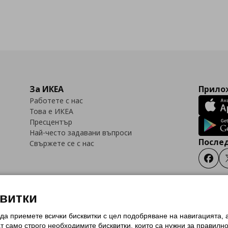
За ИКЕА
Прилож
Работете с нас
Това е ИКЕА
Пресцентър
Най-често задавани въпроси
Послед
Свържете се с нас
Faceb
квитки
 да приемете всички бисквитки с цел подобряване на навигацията,
тки (Cookies)
Избор на настройки за използване на бисквитки
Условия за п
ат само строго необходимитe бисквитки, които са нужни за правилн