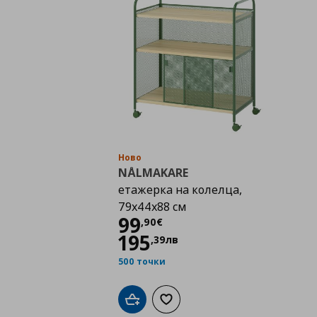
Ново
NÅLMAKARE
етажерка на колелца,
79x44x88 см
Цена
99,90 €
99
,
90
€
195
,
39
лв
500 точки
Добави в кошницата
Добави към списъка с любими