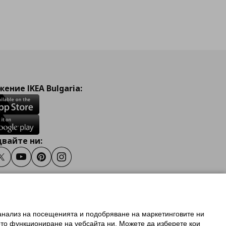
ение IKEA Bulgaria:
вайте ни:
ook
Twitter
Youtube
Pinterest
Instagram
 анализ на посещенията и подобряване на маркетинговите ни
олзване на ikea.bg
ото функциониране на уебсайта ни. Можете да изберете кои