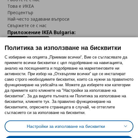
Това е ИКЕА
Пресцентър
Най-често задавани въпроси
Свържете се с нас
Приложение IKEA Bulgaria:
Политика за използване на бисквитки
С избиране на опцията „Приемам всички“, Вие се съгласявате да
приемете всички бисквитки с цел подобряване на навигацията,
Последвайте ни:
анализ на посещенията и подобряване на маркетинговите ни
активности. При избор на „Отхвърлям всички“ ще се инсталират
Facebook
Twitter
Youtube
Pinterest
Instagram
само строго необходимитe бисквитки, които са нужни за правилното
функциониране на уебсайта ни. Можете да изберете кои категории
да приемете като кликнете на "Настройки за използване на
бисквитки". За да видите пълната ни Политика за използване на
бисквитки, кликнете тук. За правилно функциониране на
бисквитките, опреснете страницата в случай, че оттеглите
съгласието си за използване на бисквитки.
Политика за използване на бисквитки (Cookies)
Избор на настройки за използване на бисквитки
Настройки за използване на бисквитки
Условия за ползване на ikea.bg
Обща политика за личните данни
Политика за защита на личните данни на ikea.bg