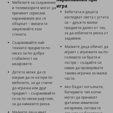
Мебелите за съхранение
игра
и телевизорите могат да
Бебетата и децата
причинят сериозни
изследват света с устата
наранявания ако се
си – дръжте малки
обърнат – винаги ги
предмети далеч от тях,
закрепвайте към
за да избегнете риска от
стената.
задавяне.
Съхранявайте най-
Малките деца обичат да
тежките предмети по-
играят с играчките на по-
ниско за по-добра
големите си братя и
стабилност на
сестри – създайте си
шкафовете.
навик да проверявате
Детето може да се
такива играчки за малки
изкуши да се катери по
части.
мебелите, за да стигне
Ако бъдат погълнати,
до играчка или друг
батериите тип копче
предмет – съхранявайте
могат да причинят
ги на по-ниски рафтове,
фатални химически
за да намалите риска.
изгаряния, затова ги
Малките деца имат