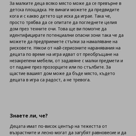
За малките деца всяко място може да се превърне в
детска площадка. Не винаги можете да предвидите
кога и с какво детето ще иска да играе. Така че,
просто трябва да се опитате да погледнете целия
дом през техните очи. Това ще ви помогне да
идентифицирате потенциални опасни зони така че да
можете да предприемете стъпки за намаляване на
рисковете. Някои от най-сериозните наранявания на
децата по време на игра идват от преобръщане на
незакрепени мебели, от задавяне с малки предмети и
от падане през прозорците или по стълбите. За
щастие вашият дом може да бъде място, където
децата в игра са радост, а не тревога.
Знаете ли, че?
Децата имат по-висок център на тежестта от
възрастните и лесно могат да загубят равновесие и да