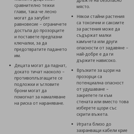
дръжте на безопасно
сравнително тежки
място.
глави, така че лесно
Някои стайни растения
могат да загубят
са токсични и саксиите
равновесие – ограничете
за растения може да
достъпа до прозорците
съдържат малки
и поставете предпазни
камъчета или други
ключалки, за да
опасности от задавяне –
предотвратите падането
най-добре е да ги
им.
държите нависоко.
Децата могат да паднат,
Връзките за щори на
докато тичат наоколо –
прозорци са
противоплъзгащите се
потенциална опасност
подложки и ъгловите
от удушаване –
брони могат да
закрепете ги към
помогнат за намаляване
стената или вместо това
на риска от нараняване.
изберете щори със
скрити въжета.
Играта близо до
захранващи кабели крие