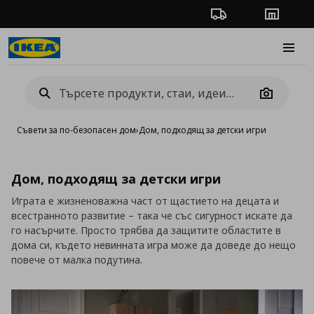
Проследяване на п
Магази
Burge
Camera
Съвети за по-безопасен дом
›
Дом, подходящ за детски игри
Дом, подходящ за детски игри
Играта е жизненоважна част от щастието на децата и
всестранното развитие – така че със сигурност искате да
го насърчите. Просто трябва да защитите областите в
дома си, където невинната игра може да доведе до нещо
повече от малка подутина.