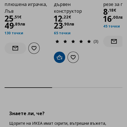
плюшена играчка,
дървен
резе за п
Цена
8
,
18
€
Лъв
конструктор
Цена
25,51 €
Цена
12,22 €
25
12
16
,
51
€
,
22
€
,
00
лв
49
23
,
89
лв
,
90
лв
45 точки
130 точки
65 точки
(3)
Информ
Добави към списъка с любими
Информирай ме за наличност
Добави в кошницата
Добави към списъка с люб
Знаете ли, че?
Щорите на ИКЕА имат скрити, вътрешни въжета,