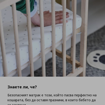
Знаете ли, че?
Безопасният матрак е този, който пасва перфектно на
кошарата, без да оставя празнини, в които бебето да
се заклещи.