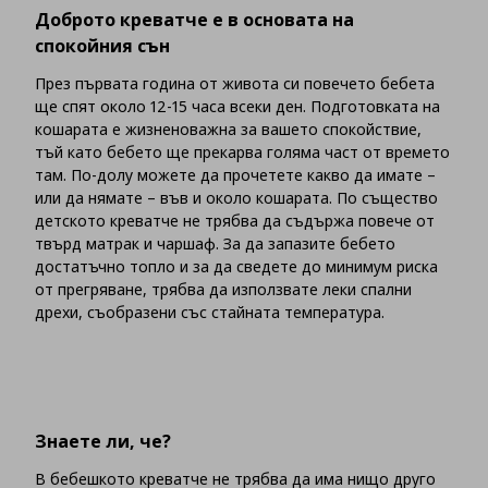
Доброто креватче е в основата на
спокойния сън
През първата година от живота си повечето бебета
ще спят около 12-15 часа всеки ден. Подготовката на
кошарата е жизненоважна за вашето спокойствие,
тъй като бебето ще прекарва голяма част от времето
там. По-долу можете да прочетете какво да имате –
или да нямате – във и около кошарата. По същество
детското креватче не трябва да съдържа повече от
твърд матрак и чаршаф. За да запазите бебето
достатъчно топло и за да сведете до минимум риска
от прегряване, трябва да използвате леки спални
дрехи, съобразени със стайната температура.
Знаете ли, че?
В бебешкото креватче не трябва да има нищо друго