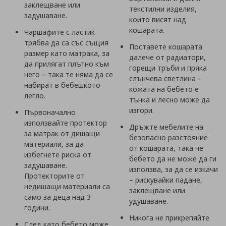
заклещване или
текстилни изделия,
задушаване.
които висят над
кошарата.
Чаршафите с ластик
трябва да са със същия
Поставете кошарата
размер като матрака, за
далече от радиатори,
да прилягат плътно към
горещи тръби и пряка
него – така те няма да се
слънчева светлина –
набират в бебешкото
кожата на бебето е
легло.
тънка и лесно може да
изгори.
Първоначално
използвайте протектор
Дръжте мебелите на
за матрак от дишащи
безопасно разстояние
материали, за да
от кошарата, така че
избегнете риска от
бебето да не може да ги
задушаване.
използва, за да се изкачи
Протекторите от
– рискувайки падане,
недишащи материали са
заклещване или
само за деца над 3
удушаване.
години.
Никога не прикрепяйте
След като бебето може