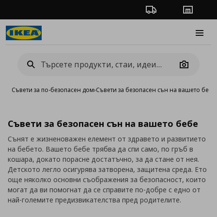
Проследяване на п
Магази
Burge
Camera
Съвети за по-безопасен дом
›
Съвети за безопасен сън на вашето бебе
Съвети за безопасен сън на вашето бебе
Сънят е жизненоважен елемент от здравето и развитието
на бебето. Вашето бебе трябва да спи само, по гръб в
кошара, докато порасне достатъчно, за да стане от нея.
Детското легло осигурява затворена, защитена среда. Ето
още няколко основни съображения за безопасност, които
могат да ви помогнат да се справите по-добре с едно от
най-големите предизвикателства пред родителите.