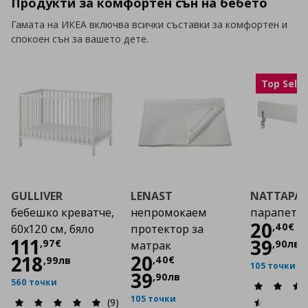
Продукти за комфортен сън на бебето
Гамата на ИКЕА включва всички съставки за комфортен и
спокоен сън за вашето дете.
Top Selle
GULLIVER
LENAST
NATTAPA
бебешко креватче,
непромокаем
парапет
Цена
20
,
40
€
60x120 см, бяло
протектор за
Цена
111,97 €
111
39
,
97
€
,
90
лв
матрак
Цена
20,40 €
20
218
,
40
€
,
99
лв
105 точки
39
,
90
лв
560 точки
105 точки
(9)