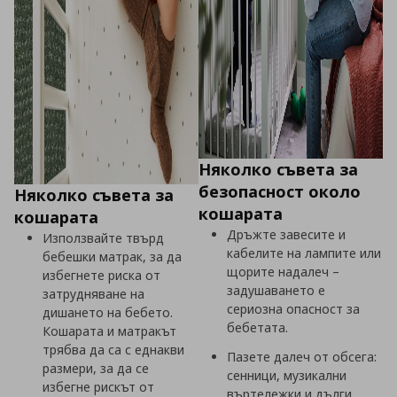
Няколко съвета за
безопасност около
Няколко съвета за
кошарата
кошарата
Дръжте завесите и
Използвайте твърд
кабелите на лампите или
бебешки матрак, за да
щорите надалеч –
избегнете риска от
задушаването e
затрудняване на
сериозна опасност за
дишането на бебето.
бебетата.
Кошарата и матракът
трябва да са с еднакви
Пазете далеч от обсега:
размери, за да се
сенници, музикални
избегне рискът от
въртележки и дълги