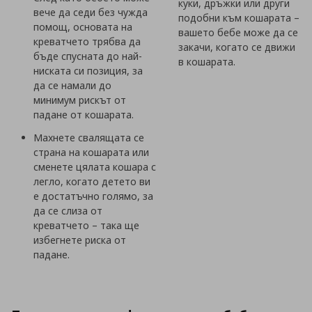
куки, дръжки или други
вече да седи без чужда
подобни към кошарата –
помощ, основата на
вашето бебе може да се
креватчето трябва да
закачи, когато се движи
бъде спусната до най-
в кошарата.
ниската си позиция, за
да се намали до
минимум рискът от
падане от кошарата.
Махнете свалящата се
страна на кошарата или
сменете цялата кошара с
легло, когато детето ви
е достатъчно голямо, за
да се слиза от
креватчето – така ще
избегнете риска от
падане.