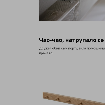
Чао-чао, натрупало се
Дружелюбни към портфейла помощници
прането.