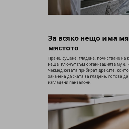
За всяко нещо има мя
мястото
Пране, сушене, гладене, почистване на 
неща! Ключът към организацията му е, 
Чекмеджетата прибират дрехите, които 
закачена дъската за гладене, готова д
изгладени панталони.