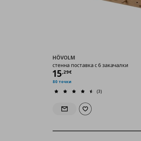
HÖVOLM
стенна поставка с 6 закачалки
Цена
15,29 €
15
,
29
€
80 точки
(3)
Добави към списъка с лю
Информирай ме за наличност