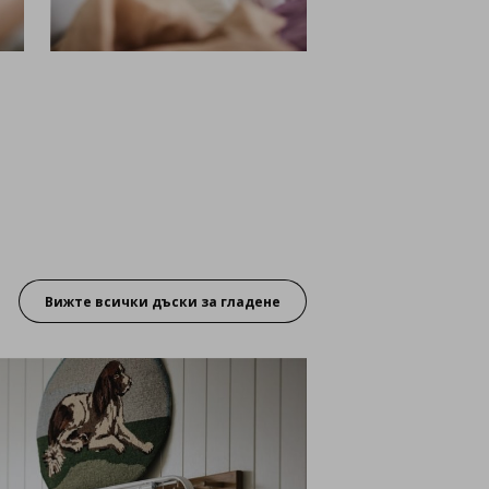
Вижте всички дъски за гладене