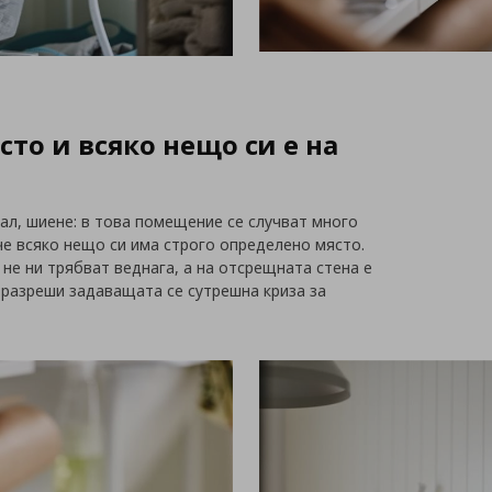
сто и всяко нещо си е на
кал, шиене: в това помещение се случват много
че всяко нещо си има строго определено място.
не ни трябват веднага, а на отсрещната стена е
а разреши задаващата се сутрешна криза за