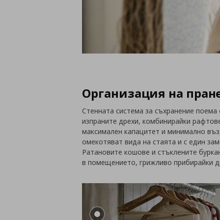
Организация на пран
Стенната система за съхранение поема 
изпраните дрехи, комбинирайки рафтове
максимален капацитет и минимално въз
омекотяват вида на стаята и с един зам
Ратановите кошове и стъклените бурка
в помещението, грижливо прибирайки др