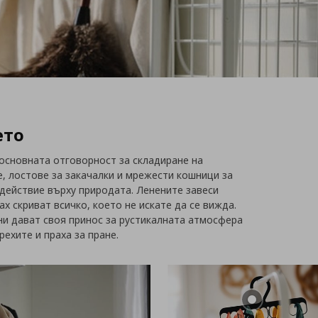
ето
основната отговорност за складиране на
, лостове за закачалки и мрежести кошници за
действие върху природата. Ленените завеси
ах скриват всичко, което не искате да се вижда.
ни дават своя принос за рустикалната атмосфера
ехите и праха за пране.