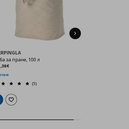
Next
RRPINGLA
ба за пране, 100 л
ена
18,36 €
8
,
36
€
точки
(5)
обави в кошницата
Добави към списъка с любими