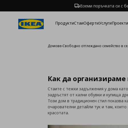
Вземи поръчката си с б
Продукти
Стаи
Оферти
Услуги
Проекти
Домове
›
Свободно отглеждано семейство в се
Как да организираме
Стаите с тежки задължения у дома кат
задръстят от кални обувки и купища дре
Този дом в традиционен стил показва ка
очарователни детайли тук и там, които
красотата.