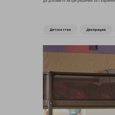
да добавите хитри решения за съхранени
Детска стая
Декорация