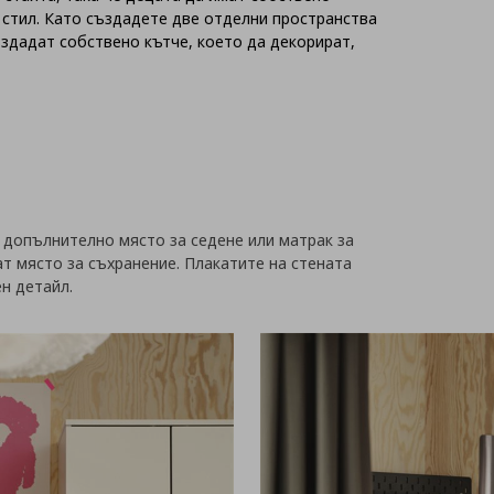
 стил. Като създадете две отделни пространства
създадат собствено кътче, което да декорират,
 допълнително място за седене или матрак за
ат място за съхранение. Плакатите на стената
ен детайл.