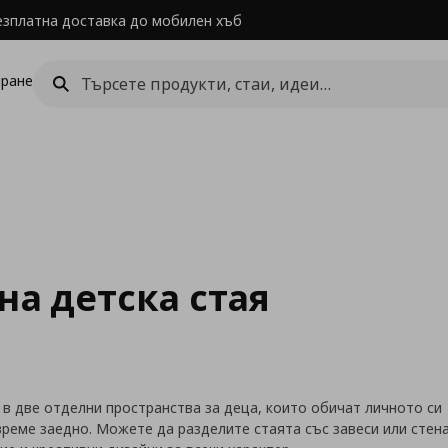
езплатна доставка до мобилен хъб
ране
на детска стая
в две отделни пространства за деца, които обичат личното си
време заедно. Можете да разделите стаята със завеси или стена