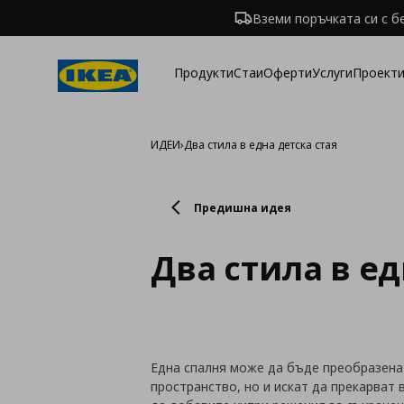
Вземи поръчката си с б
Продукти
Стаи
Оферти
Услуги
Проекти
ИДЕИ
›
Два стила в една детска стая
Предишна идея
Два стила в ед
Една спалня може да бъде преобразена 
пространство, но и искат да прекарват 