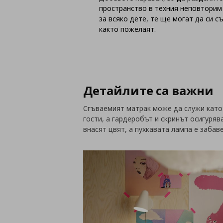
пространство в техния неповторим
за всяко дете, те ще могат да си 
както пожелаят.
Детайлите са важни
Сгъваемият матрак може да служи като
гости, а гардеробът и скринът осигуряв
внасят цвят, а пухкавата лампа е забав