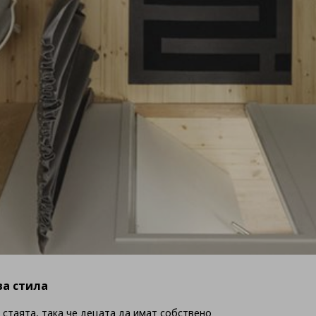
ва стила
 стаята, така че децата да имат собствено