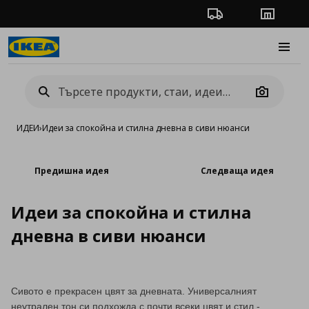
Проследяване на п
Магази
Burge
Camera
ИДЕИ
›
Идеи за спокойна и стилна дневна в сиви нюанси
Предишна идея
Следваща идея
Идеи за спокойна и стилна
дневна в сиви нюанси
Сивото е прекрасен цвят за дневната. Универсалният
неутрален тон си подхожда с почти всеки цвят и стил -