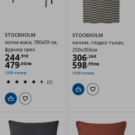
STOCKHOLM
STOCKHOLM
холна маса, 180x59 см,
килим, гладко тъкан,
фурнир орех
250x350см
Цена
244,91 €
244
Цена
306,26 €
306
,
91
€
,
26
€
479
598
,
00
лв
,
99
лв
1225 точки
1535 точки
(2)
Добави в кошницата
Добави към списъка
Добави в кошницата
Добави към списъка с любими