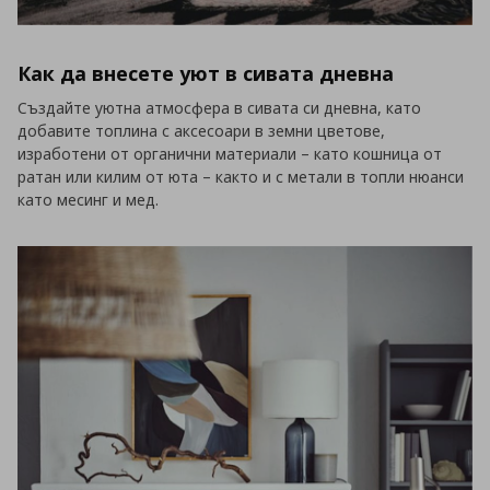
Как да внесете уют в сивата дневна
Създайте уютна атмосфера в сивата си дневна, като
добавите топлина с аксесоари в земни цветове,
изработени от органични материали – като кошница от
ратан или килим от юта – както и с метали в топли нюанси
като месинг и мед.