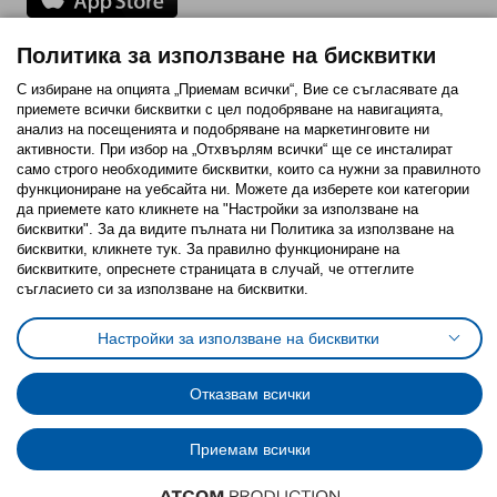
Политика за използване на бисквитки
Последвайте ни:
С избиране на опцията „Приемам всички“, Вие се съгласявате да
приемете всички бисквитки с цел подобряване на навигацията,
Facebook
Twitter
Youtube
Pinterest
Instagram
анализ на посещенията и подобряване на маркетинговите ни
активности. При избор на „Отхвърлям всички“ ще се инсталират
само строго необходимитe бисквитки, които са нужни за правилното
функциониране на уебсайта ни. Можете да изберете кои категории
да приемете като кликнете на "Настройки за използване на
бисквитки". За да видите пълната ни Политика за използване на
бисквитки, кликнете тук. За правилно функциониране на
Политика за използване на бисквитки (Cookies)
бисквитките, опреснете страницата в случай, че оттеглите
Избор на настройки за използване на бисквитки
съгласието си за използване на бисквитки.
Условия за ползване на ikea.bg
Обща политика за личните данни
Политика за защита на личните данни на ikea.bg
Настройки за използване на бисквитки
Общи условия на програма IKEA Family
Политика за защита на лични данни на програма IKEA Family
Отказвам всички
© Inter-IKEA Systems B.V. 1999 - 2025
Приемам всички