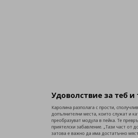
Удоволствие за теб и
Каролина разполага с прости, сполучл
допълнителни места, които служат и ка
преобразуват модула в пейка. Те превр
приятелски забавление. „Тази част от д
затова е важно да има достатъчно място