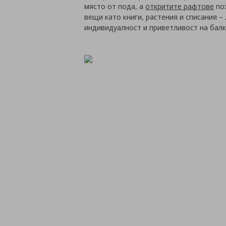
място от пода, а
откритите рафтове
поз
вещи като книги, растения и списания 
индивидуалност и приветливост на балк