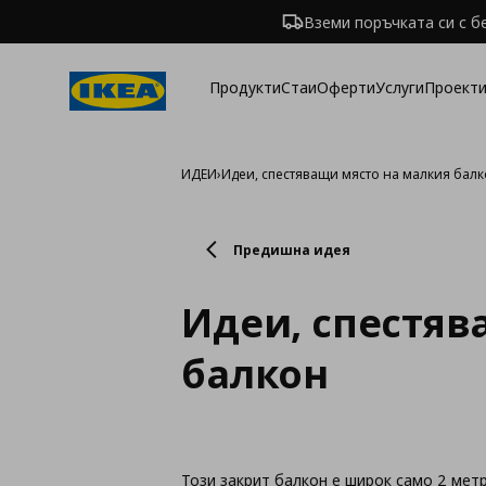
Вземи поръчката си с б
Продукти
Стаи
Оферти
Услуги
Проекти
ИДЕИ
›
Идеи, спестяващи място на малкия бал
Предишна идея
Идеи, спестяв
балкон
Този закрит балкон е широк само 2 мет