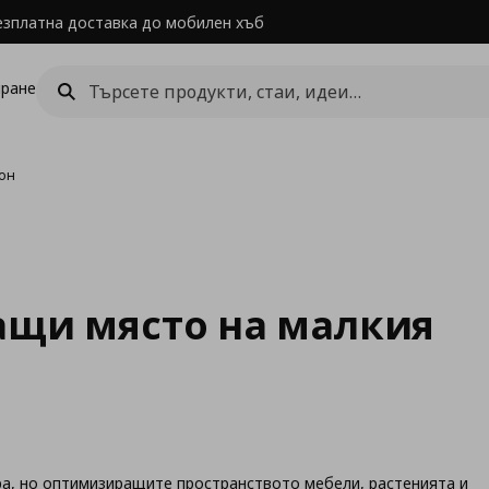
езплатна доставка до мобилен хъб
ране
кон
ащи място на малкия
ра, но оптимизиращите пространството мебели, растенията и