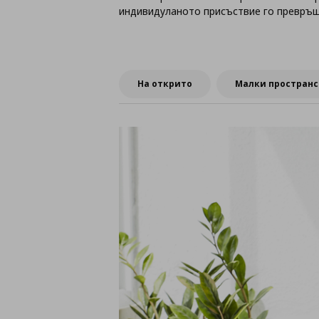
индивидуланото присъствие го превръщ
На открито
Малки пространс