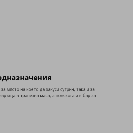
редназначения
а място на което да закуси сутрин, така и за
връща в трапезна маса, а понякога и в бар за