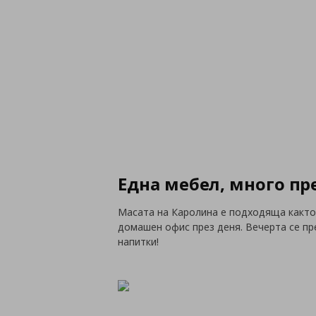
Една мебел, много п
Масата на Каролина е подходяща както з
домашен офис през деня. Вечерта се пре
напитки!