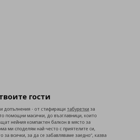
 твоите гости
иви допълнения - от стифиращи
табуретки
за
то помощни масички, до възглавници, които
ъщат нейния компактен балкон в място за
ома ми споделям най-често с приятелите си,
 за всички, за да се забавляваме заедно“, казва