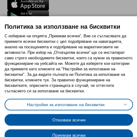
Последвайте ни:
Политика за използване на бисквитки
С избиране на опцията „Приемам всички“, Вие се съгласявате да
Facebook
Twitter
Youtube
Pinterest
Instagram
приемете всички бисквитки с цел подобряване на навигацията,
анализ на посещенията и подобряване на маркетинговите ни
активности. При избор на „Отхвърлям всички“ ще се инсталират
само строго необходимитe бисквитки, които са нужни за правилното
функциониране на уебсайта ни. Можете да изберете кои категории
да приемете като кликнете на "Настройки за използване на
бисквитки". За да видите пълната ни Политика за използване на
Политика за използване на бисквитки (Cookies)
бисквитки, кликнете тук. За правилно функциониране на
Избор на настройки за използване на бисквитки
бисквитките, опреснете страницата в случай, че оттеглите
Условия за ползване на ikea.bg
Обща политика за личните данни
съгласието си за използване на бисквитки.
Политика за защита на личните данни на ikea.bg
Общи условия на програма IKEA Family
Настройки за използване на бисквитки
Политика за защита на лични данни на програма IKEA Family
Отказвам всички
© Inter-IKEA Systems B.V. 1999 - 2025
Приемам всички