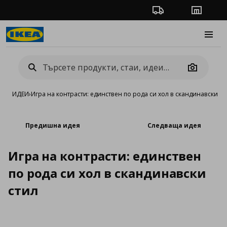
Проследяване на п
Магази
Burge
Camera
ИДЕИ
›
Игра на контрасти: единствен по рода си хол в скандинавски ст
Предишна идея
Следваща идея
Игра на контрасти: единствен
по рода си хол в скандинавски
стил