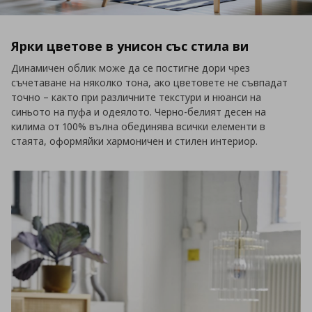
Ярки цветове в унисон със стила ви
Динамичен облик може да се постигне дори чрез
съчетаване на няколко тона, ако цветовете не съвпадат
точно – както при различните текстури и нюанси на
синьото на пуфа и одеялото. Черно-белият десен на
килима от 100% вълна обединява всички елементи в
стаята, оформяйки хармоничен и стилен интериор.