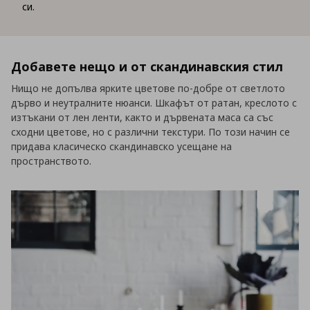
си.
Добавете нещо и от скандинавския стил
Нищо не допълва ярките цветове по-добре от светлото
дърво и неутралните нюанси. Шкафът от ратан, креслото с
изтъкани от лен ленти, както и дървената маса са със
сходни цветове, но с различни текстури. По този начин се
придава класическо скандинавско усещане на
пространството.