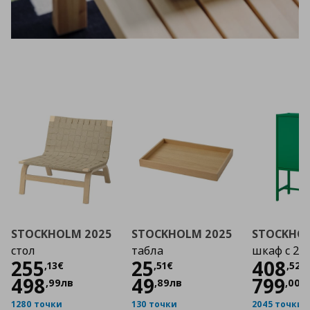
STOCKHOLM 2025
STOCKHOLM 2025
STOCKHOL
стол
табла
шкаф с 2 
Цена
255,13 €
Цена
25,51 €
Цена
255
25
408
,
13
€
,
51
€
,
52
€
498
49
799
,
99
лв
,
89
лв
,
00
л
1280 точки
130 точки
2045 точки