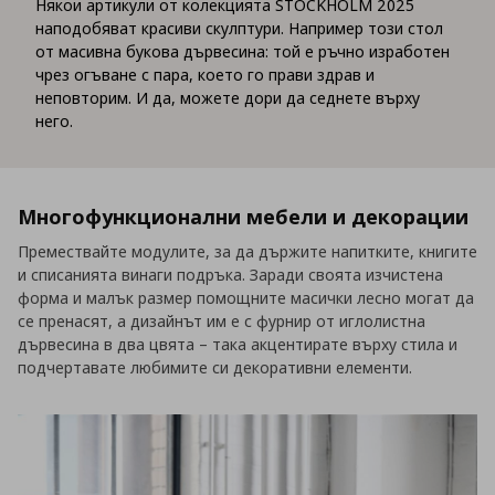
Някои артикули от колекцията STOCKHOLM 2025
наподобяват красиви скулптури. Например този стол
от масивна букова дървесина: той е ръчно изработен
чрез огъване с пара, което го прави здрав и
неповторим. И да, можете дори да седнете върху
него.
Многофункционални мебели и декорации
Премествайте модулите, за да държите напитките, книгите
и списанията винаги подръка. Заради своята изчистена
форма и малък размер помощните масички лесно могат да
се пренасят, а дизайнът им е с фурнир от иглолистна
дървесина в два цвята – така акцентирате върху стила и
подчертавате любимите си декоративни елементи.