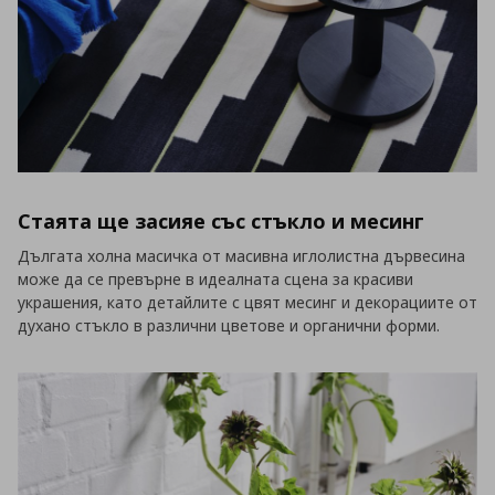
Стаята ще засияе със стъкло и месинг
Дългата холна масичка от масивна иглолистна дървесина
може да се превърне в идеалната сцена за красиви
украшения, като детайлите с цвят месинг и декорациите от
духано стъкло в различни цветове и органични форми.