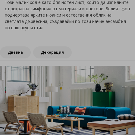
Този малък хол е като бял нотен лист, който да изпълните
с прекрасна симфония от материали и цветове. Белият фон
подчертава ярките нюанси и естествения облик на
светлата дървесина, създавайки по този начин ансамбъл
по ваш вкус и стил.
Дневна
Декорация