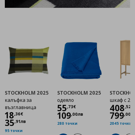
STOCKHOLM 2025
STOCKHOLM 2025
STOCKHOL
калъфка за
одеяло
шкаф с 2 
Цена
55,73 €
Цена
55
408
,
73
€
,
52
€
възглавница
Цена
18,36 €
18
109
799
,
36
€
,
00
лв
,
00
л
35
,
91
лв
280 точки
2045 точки
95 точки