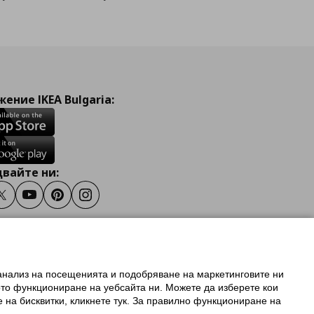
ение IKEA Bulgaria:
вайте ни:
ook
Twitter
Youtube
Pinterest
Instagram
 анализ на посещенията и подобряване на маркетинговите ни
олзване на ikea.bg
ото функциониране на уебсайта ни. Можете да изберете кои
 IKEA Family
е на бисквитки, кликнете тук. За правилно функциониране на