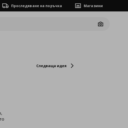
Проследяване на поръчка
Магазини
Camera
Следваща идея
о,
ето