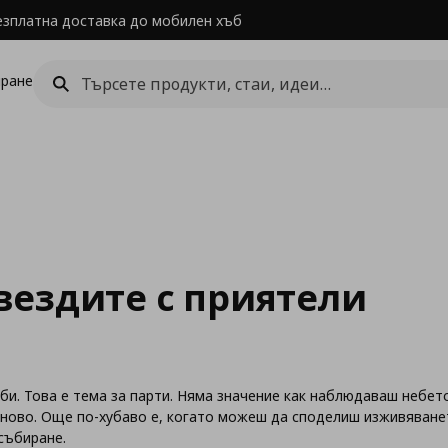
езплатна доставка до мобилен хъб
ране
ездите с приятели
би. Това е тема за парти. Няма значение как наблюдаваш небет
отново. Още по-хубаво е, когато можеш да споделиш изживяван
събиране.