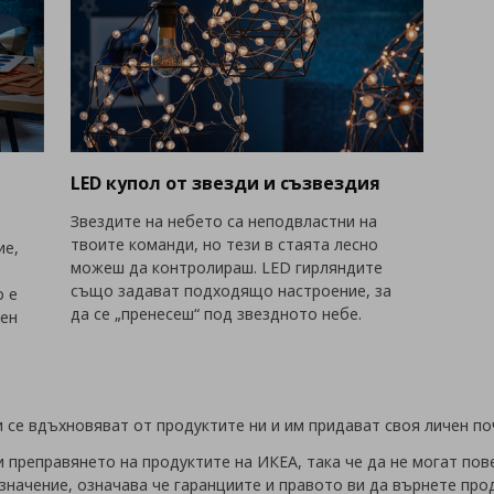
LED купол от звезди и съзвездия
Звездите на небето са неподвластни на
твоите команди, но тези в стаята лесно
ие,
можеш да контролираш. LED гирляндите
също задават подходящо настроение, за
о е
да се „пренесеш“ под звездното небе.
тен
 се вдъхновяват от продуктите ни и им придават своя личен п
 преправянето на продуктите на ИКЕА, така че да не могат по
значение, означава че гаранциите и правото ви да върнете про