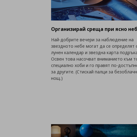
Организирай среща при ясно не
Най-добрите вечери за наблюдение на
звездното небе могат да се определят 
лунен календар и звездна карта подръка
Освен това насочват вниманието към т
специално хоби и го правят по-достъпн
за другите. (Стискай палци за безоблач
нощ.)