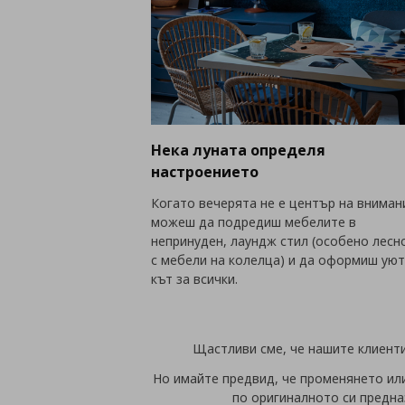
Нека луната определя
настроението
Когато вечерята не е център на вниман
можеш да подредиш мебелите в
непринуден, лаундж стил (особено лесн
с мебели на колелца) и да оформиш ую
кът за всички.
Щастливи сме, че нашите клиенти
Но имайте предвид, че променянето или
по оригиналното си предна