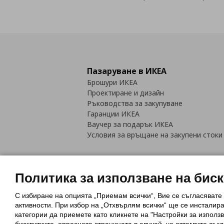
Пазаруване в ИКЕА
Брошури ИКЕА
Проектиране и дизайн
Ръководства за закупуване
Гаранции ИКЕА
Ваучер за подарък ИКЕА
Условия за връщане на закупени стоки
Политика за използване на бис
С избиране на опцията „Приемам всички“, Вие се съгласявате
Политика за използване на бискви
активности. При избор на „Отхвърлям всички“ ще се инсталир
Обща политика за личните данни
категории да приемете като кликнете на "Настройки за използв
Политика за защита на лични данн