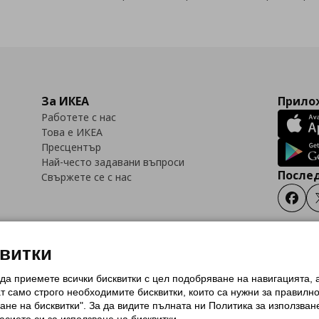
За ИКЕА
Прилож
Работете с нас
Това е ИКЕА
Пресцентър
Най-често задавани въпроси
Послед
Свържете се с нас
Faceb
квитки
 да приемете всички бисквитки с цел подобряване на навигацията,
тки (Cookies)
Избор на настройки за използване на бисквитки
Условия за п
ат само строго необходимитe бисквитки, които са нужни за правилн
Политика за защита на личните данни на ikea.bg
Общи условия на програма
ане на бисквитки". За да видите пълната ни Политика за използван
и на програма IKEA Family