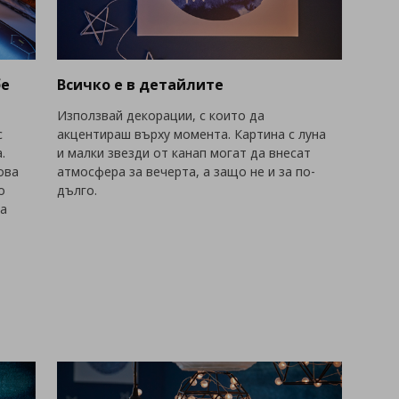
бе
Всичко е в детайлите
Използвай декорации, с които да
с
акцентираш върху момента. Картина с луна
.
и малки звезди от канап могат да внесат
ова
атмосфера за вечерта, а защо не и за по-
о
дълго.
на