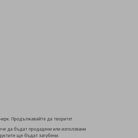
очерк. Продължавайте да творите!
вече да бъдат продадени или използвани
дуктите ще бъдат загубени.