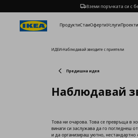
Вземи поръчката си с б
Продукти
Стаи
Оферти
Услуги
Проекти
ИДЕИ
›
Наблюдавай звездите с приятели
Предишна идея
Наблюдавай зв
Това ни очарова. Това се превръща в хо
винаги си заслужава да го погледнеш 
и да организираш уютно, нестандартно 