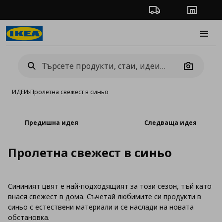
Проследяване на п
Магази
Burge
Camera
ИДЕИ
›
Пролетна свежест в синьо
Предишна идея
Следваща идея
Пролетна свежест в синьо
Сининият цвят е най-подходящият за този сезон, тъй като
внася свежест в дома. Съчетай любимите си продукти в
синьо с естествени материали и се наслади на новата
обстановка.