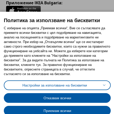
Приложение IKEA Bulgaria:
Политика за използване на бисквитки
С избиране на опцията „Приемам всички“, Вие се съгласявате да
Последвайте ни:
приемете всички бисквитки с цел подобряване на навигацията,
анализ на посещенията и подобряване на маркетинговите ни
Facebook
Twitter
Youtube
Pinterest
Instagram
активности. При избор на „Отхвърлям всички“ ще се инсталират
само строго необходимитe бисквитки, които са нужни за правилното
функциониране на уебсайта ни. Можете да изберете кои категории
да приемете като кликнете на "Настройки за използване на
бисквитки". За да видите пълната ни Политика за използване на
бисквитки, кликнете тук. За правилно функциониране на
бисквитките, опреснете страницата в случай, че оттеглите
Политика за използване на бисквитки (Cookies)
съгласието си за използване на бисквитки.
Избор на настройки за използване на бисквитки
Условия за ползване на ikea.bg
Обща политика за личните данни
Настройки за използване на бисквитки
Политика за защита на личните данни на ikea.bg
Общи условия на програма IKEA Family
Политика за защита на лични данни на програма IKEA Family
Отказвам всички
Приемам всички
© Inter-IKEA Systems B.V. 1999 - 2025