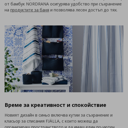
от бамбук NORDRANA осигурява удобство при съхранение
на
продуктите за баня
и позволява лесен достъп до тях.
Време за креативност и спокойствие
Новият дизайн в синьо включва кутии за съхранение и
класьор за списания FJÄLLA, с които можеш да
организираш пространството и да имаш един по-уютен