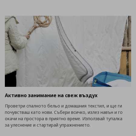
Активно занимание на свеж въздух
Проветри спалното бельо и домашния текстил, и ще ги
почувстваш като нови. Събери всичко, излез навън и го
окачи на простора в приятно време. Използвай тупалка
за улеснение и стартирай упражнението.