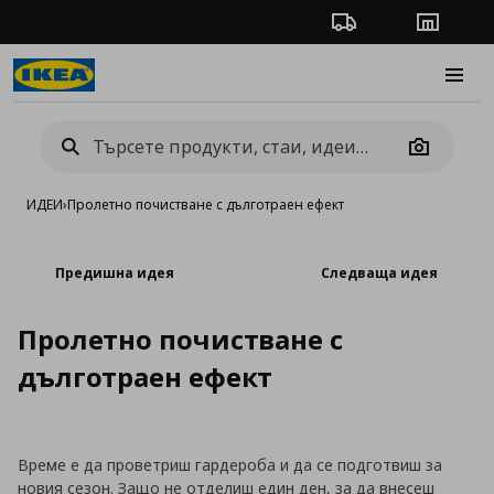
Проследяване на п
Магази
Burge
Camera
ИДЕИ
›
Пролетно почистване с дълготраен ефект
Предишна идея
Следваща идея
Пролетно почистване с
дълготраен ефект
Време е да проветриш гардероба и да се подготвиш за
новия сезон. Защо не отделиш един ден, за да внесеш