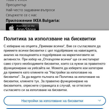
Пресцентър
Най-често задавани въпроси
Свържете се с нас
Приложение IKEA Bulgaria:
Политика за използване на бисквитки
Последвайте ни:
С избиране на опцията „Приемам всички“, Вие се съгласявате да
приемете всички бисквитки с цел подобряване на навигацията,
Facebook
Twitter
Youtube
Pinterest
Instagram
анализ на посещенията и подобряване на маркетинговите ни
активности. При избор на „Отхвърлям всички“ ще се инсталират
само строго необходимитe бисквитки, които са нужни за правилното
функциониране на уебсайта ни. Можете да изберете кои категории
да приемете като кликнете на "Настройки за използване на
бисквитки". За да видите пълната ни Политика за използване на
бисквитки, кликнете тук. За правилно функциониране на
Политика за използване на бисквитки (Cookies)
бисквитките, опреснете страницата в случай, че оттеглите
Избор на настройки за използване на бисквитки
съгласието си за използване на бисквитки.
Условия за ползване на ikea.bg
Обща политика за личните данни
Политика за защита на личните данни на ikea.bg
Настройки за използване на бисквитки
Общи условия на програма IKEA Family