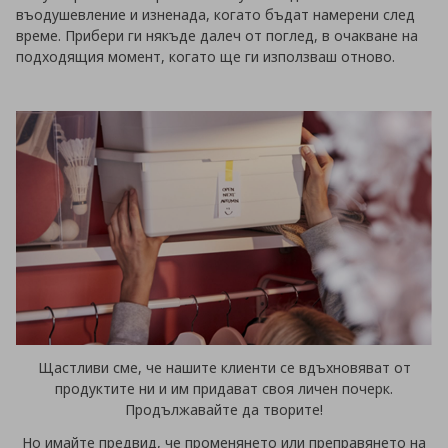
въодушевление и изненада, когато бъдат намерени след
време. Прибери ги някъде далеч от поглед, в очакване на
подходящия момент, когато ще ги използваш отново.
Щастливи сме, че нашите клиенти се вдъхновяват от
продуктите ни и им придават своя личен почерк.
Продължавайте да творите!
Но имайте предвид, че променянето или преправянето на