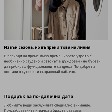
Извън сезона, но въпреки това на линия
В периоди на променливо време - когато утрото е
необичайно студено и сезонът е дъждовен - не бързай
да прибираш функционалните си дрехи. По-добре ги
постави в кутии и ги съхранявай наблизо.
Подарък за по-далечна дата
Любимите вещи заслужават специално внимание.
Полузабравените играчки и бижута създават