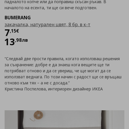
падналото копче или да поправиш скъсан ръкав. В
началото на есента, ти ще си вече подготвен.
BUMERANG
закачалка, натурален цвят, 8 бр. в к-т
Цена
7,15 €
7
,
15
€
13
,
98
лв
“Следвай две прости правила, когато използваш решения
за съхранение: добре е да знаеш кога вещите ще ти
потрябват отново и да се увериш, че ще могат да се
използват веднага. По този начин с радост ще се връщаш
отново към тях – а не с досада.”
Кристина Поспелова, интериорен дизайнер ИКЕА