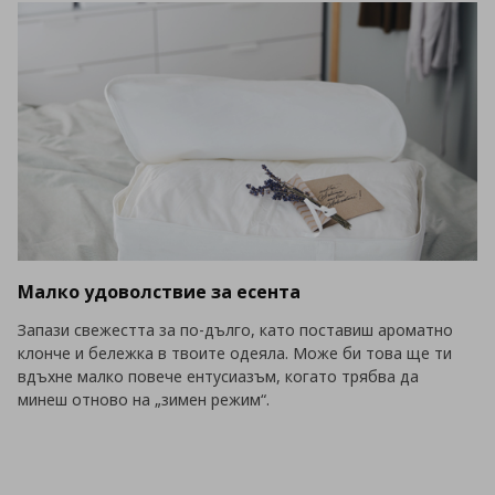
Малко удоволствие за есента
Запази свежестта за по-дълго, като поставиш ароматно
клонче и бележка в твоите одеяла. Може би това ще ти
вдъхне малко повече ентусиазъм, когато трябва да
минеш отново на „зимен режим“.