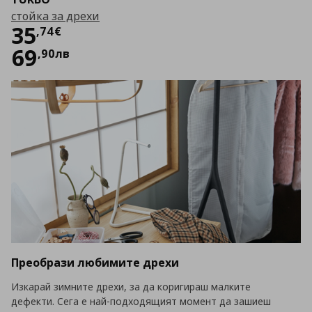
стойка за дрехи
Цена
35,74 €
35
,
74
€
69
,
90
лв
Преобрази любимите дрехи
Изкарай зимните дрехи, за да коригираш малките
дефекти. Сега е най-подходящият момент да зашиеш