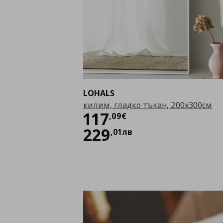
LOHALS
килим, гладко тъкан, 200x300см
Цена
117,09 €
117
,
09
€
229
,
01
лв