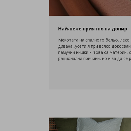
Най-вече приятно на допир
Мекотата на спалното бельо, леко 
дивана...усети я при всяко докосв
памучни нишки - това са материи, 
рационални причини, но и за да се