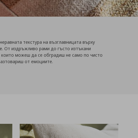
неравната текстура на възглавницата върху
ане. От издръжливо рами до гъсто изтъкани
с които можеш да се обградиш не само по чисто
 разтовариш от емоциите.