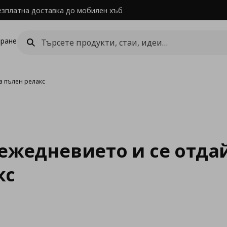
езплатна доставка до мобилен хъб
ране
а пълен релакс
 ежедневието и се отда
кс