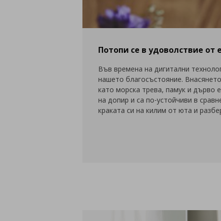
Потопи се в удоволствие от
Във времена на дигитални техноло
нашето благосъстояние. Внасянето
като морска трева, памук и дърво е
на допир и са по-устойчиви в срав
краката си на килим от юта и разб