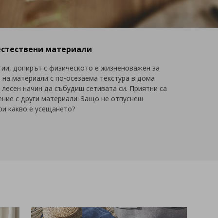
 естествени материали
гии, допирът с физическото е жизненоважен за
 на материали с по-осезаема текстура в дома
 лесен начин да събудиш сетивата си. Приятни са
нение с други материали. Защо не отпуснеш
ери какво е усещането?