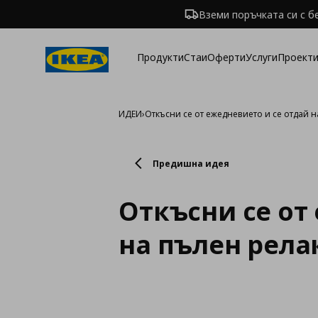
Вземи поръчката си с б
Продукти
Стаи
Оферти
Услуги
Проекти
ИДЕИ
›
Откъсни се от ежедневието и се отдай н
Предишна идея
Откъсни се от
на пълен рела