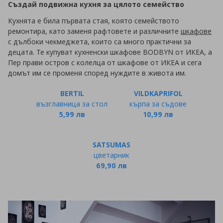
Създай подвижна кухня за цялото семейство
Кухнята е била първата стая, която семейството
ремонтира, като заменя рафтовете и различните
шкафове
с дълбоки чекмеджета, които са много практични за
децата. Те купуват кухненски шкафове BODBYN от ИКЕА, а
Пер прави остров с колелца от шкафове от ИКЕА и сега
домът им се променя според нуждите в живота им.
BERTIL
VILDKAPRIFOL
възглавница за стол
кърпа за съдове
5,99 лв
10,99 лв
SATSUMAS
цветарник
69,90 лв