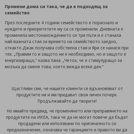
Промени дома си така, че да е подходящ за
семейство
През последните 4 години семейството е пораснало и
нуждите и приоритетите му са се променили. Дневната е
променяла местонахождението си три пъти и е станала
най-важната стая за времето на семейството заедно,
откакто Джак получава собствена стая и Яри се нанася при
тях. „Правим го и защото ни е необходимо, но и защото е
енергизиращо,“ казва Хана. „Четох, че е стимулуращо за
мозъка да сменя това, което вижда всеки ден.“
Щастливи сме, че нашите клиенти се вдъхновяват от
продуктите ни и им придават своя личен почерк.
Продължавайте да творите!
Но имайте предвид, че променянето или преправянето на
продуктите на ИКЕА, така че да не могат повече да бъдат
продадени или използвани по оригиналното си
предназначение, означава че гаранциите и правото ви да