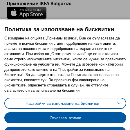
Приложение IKEA Bulgaria:
Политика за използване на бисквитки
Последвайте ни:
С избиране на опцията „Приемам всички“, Вие се съгласявате да
приемете всички бисквитки с цел подобряване на навигацията,
Facebook
Twitter
Youtube
Pinterest
Instagram
анализ на посещенията и подобряване на маркетинговите ни
активности. При избор на „Отхвърлям всички“ ще се инсталират
само строго необходимитe бисквитки, които са нужни за правилното
функциониране на уебсайта ни. Можете да изберете кои категории
да приемете като кликнете на "Настройки за използване на
бисквитки". За да видите пълната ни Политика за използване на
бисквитки, кликнете тук. За правилно функциониране на
Политика за използване на бисквитки (Cookies)
бисквитките, опреснете страницата в случай, че оттеглите
Избор на настройки за използване на бисквитки
съгласието си за използване на бисквитки.
Условия за ползване на ikea.bg
Обща политика за личните данни
Политика за защита на личните данни на ikea.bg
Настройки за използване на бисквитки
Общи условия на програма IKEA Family
Политика за защита на лични данни на програма IKEA Family
Отказвам всички
© Inter-IKEA Systems B.V. 1999 - 2025