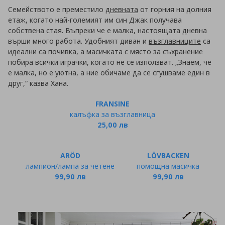
Семейството е преместило
дневната
от горния на долния
етаж, когато най-големият им син Джак получава
собствена стая. Въпреки че е малка, настоящата дневна
върши много работа. Удобният диван и
възглавниците
са
идеални са почивка, а масичката с място за съхранение
побира всички играчки, когато не се използват. „Знаем, че
е малка, но е уютна, а ние обичаме да се сгушваме един в
друг,“ казва Хана.
FRANSINE
калъфка за възглавница
25,00 лв
ARÖD
LÖVBACKEN
лампион/лампа за четене
помощна масичка
99,90 лв
99,90 лв