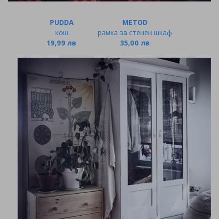
PUDDA
METOD
кош
рамка за стенен шкаф
19,99 лв
35,00 лв