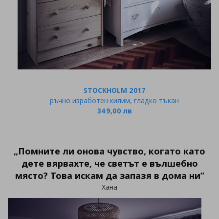
STOCKHOLM 2017
ръчно изработен килим, гладко тъкан
349,00 лв
„Помните ли онова чувство, когато като
дете вярвахте, че светът е вълшебно
място? Това искам да запазя в дома ни”
Хана