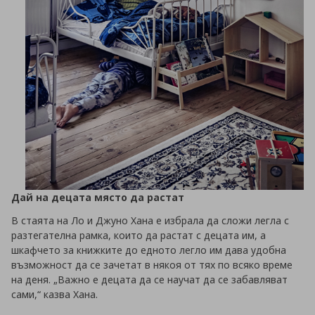
Дай на децата място да растат
В стаята на Ло и Джуно Хана е избрала да сложи легла с
разтегателна рамка, които да растат с децата им, а
шкафчето за книжките до едното легло им дава удобна
възможност да се зачетат в някоя от тях по всяко време
на деня. „Важно е децата да се научат да се забавляват
сами,“ казва Хана.