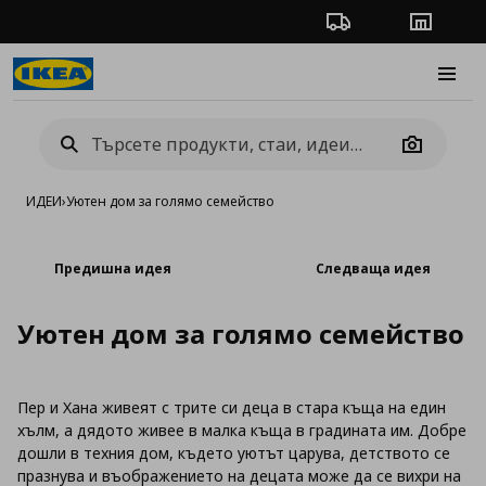
Проследяване на п
Магази
Burge
Camera
ИДЕИ
›
Уютен дом за голямо семейство
Предишна идея
Следваща идея
Уютен дом за голямо семейство
Пер и Хана живеят с трите си деца в стара къща на един
хълм, а дядото живее в малка къща в градината им. Добре
дошли в техния дом, където уютът царува, детството се
празнува и въображението на децата може да се вихри на