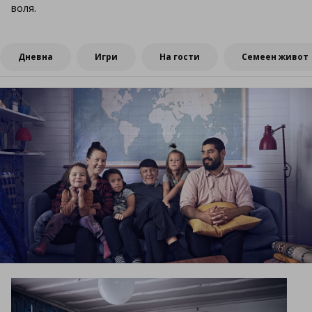
воля.
Дневна
Игри
На гости
Семеен живот