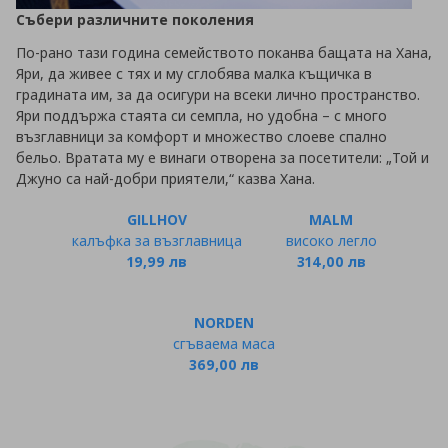
Събери различните поколения
По-рано тази година семейството поканва бащата на Хана,
Яри, да живее с тях и му сглобява малка къщичка в
градината им, за да осигури на всеки лично пространство.
Яри поддържа стаята си семпла, но удобна – с много
възглавници за комфорт и множество слоеве спално
бельо. Вратата му е винаги отворена за посетители: „Той и
Джуно са най-добри приятели,“ казва Хана.
GILLHOV
MALM
калъфка за възглавница
високо легло
19,99 лв
314,00 лв
NORDEN
сгъваема маса
369,00 лв