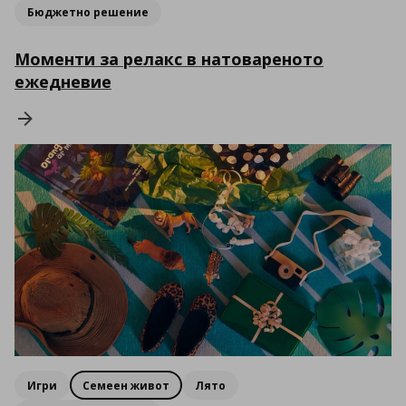
Бюджетно решение
Моменти за релакс в натоваренoто
ежедневие
Игри
Семеен живот
Лято