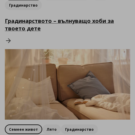
Градинарство
Градинарството – вълнуващо хоби за
твоето дете
Семеен живот
Лято
Градинарство