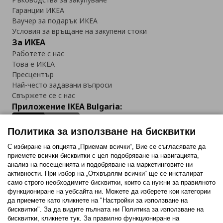
Гаранции ИКЕА
Ваучер за подарък ИКЕА
Условия за връщане на закупени стоки
За ИКЕА
Работете с нас
Това е ИКЕА
Пресцентър
Най-често задавани въпроси
Свържете се с нас
Приложение IKEA Bulgaria:
Политика за използване на бисквитки
С избиране на опцията „Приемам всички“, Вие се съгласявате да
приемете всички бисквитки с цел подобряване на навигацията,
Последвайте ни:
анализ на посещенията и подобряване на маркетинговите ни
активности. При избор на „Отхвърлям всички“ ще се инсталират
Facebook
Twitter
Youtube
Pinterest
Instagram
само строго необходимитe бисквитки, които са нужни за правилното
функциониране на уебсайта ни. Можете да изберете кои категории
да приемете като кликнете на "Настройки за използване на
бисквитки". За да видите пълната ни Политика за използване на
бисквитки, кликнете тук. За правилно функциониране на