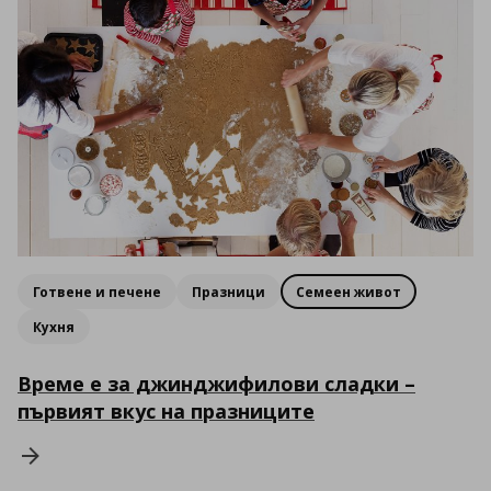
Готвене и печене
Празници
Семеен живот
Кухня
Време е за джинджифилови сладки –
първият вкус на празниците