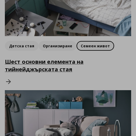
Детска стая
Организиране
Семеен живот
Шест основни елемента на
тийнейджърската стая