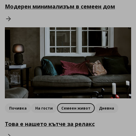
Модерен минимализъм в семеен дом
Почивка
На гости
Семеен живот
Дневна
Това е нашето кътче за релакс