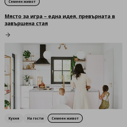
Семеен живот
Място за игра – една идея, превърната в
завършена стая
Кухня
На гости
Семеен живот