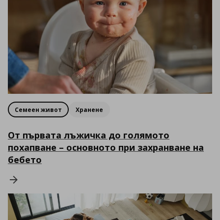
Семеен живот
Хранене
От първата лъжичка до голямото
похапване – основното при захранване на
бебето