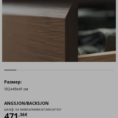
Размер:
102x49x41 см
ANGSJON/BACKSJON
шкаф за мивка/мивка/смесител
Цена
471,36 €
471
,
36
€