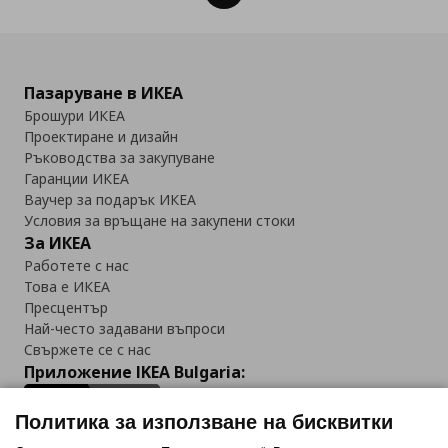
Пазаруване в ИКЕА
Брошури ИКЕА
Проектиране и дизайн
Ръководства за закупуване
Гаранции ИКЕА
Ваучер за подарък ИКЕА
Условия за връщане на закупени стоки
За ИКЕА
Работете с нас
Това е ИКЕА
Пресцентър
Най-често задавани въпроси
Свържете се с нас
Приложение IKEA Bulgaria:
Политика за използване на бисквитки