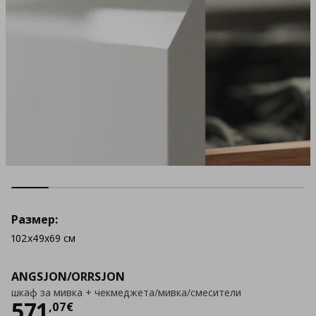
Размер:
102x49x69 см
ANGSJON/ORRSJON
шкаф за мивка + чекмеджета/мивка/смесители
Цена
571,07 €
571
,
07
€