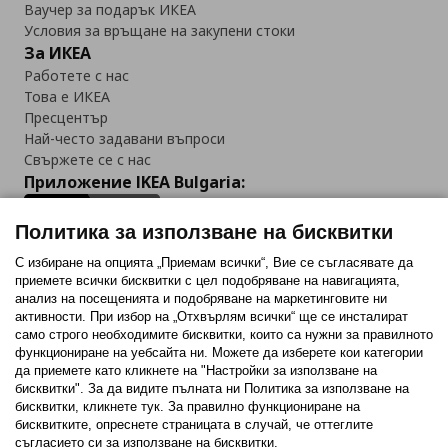
Ваучер за подарък ИКЕА
Условия за връщане на закупени стоки
За ИКЕА
Работете с нас
Това е ИКЕА
Пресцентър
Най-често задавани въпроси
Свържете се с нас
Приложение IKEA Bulgaria:
Политика за използване на бисквитки
С избиране на опцията „Приемам всички“, Вие се съгласявате да
приемете всички бисквитки с цел подобряване на навигацията,
Последвайте ни:
анализ на посещенията и подобряване на маркетинговите ни
активности. При избор на „Отхвърлям всички“ ще се инсталират
Facebook
Twitter
Youtube
Pinterest
Instagram
само строго необходимитe бисквитки, които са нужни за правилното
функциониране на уебсайта ни. Можете да изберете кои категории
да приемете като кликнете на "Настройки за използване на
бисквитки". За да видите пълната ни Политика за използване на
бисквитки, кликнете тук. За правилно функциониране на
бисквитките, опреснете страницата в случай, че оттеглите
съгласието си за използване на бисквитки.
Политика за използване на бисквитки (Cookies)