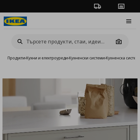
Проследяване на п
Магази
Burge
Camera
Продукти
›
Кухни и електроуреди
›
Кухненски системи
›
Кухненска систе
Добав