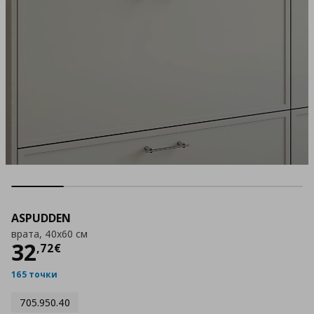
ASPUDDEN
врата, 40x60 см
Цена
32,72 €
32
,
72
€
165 точки
705.950.40