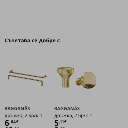
Съчетава се добре с
BAGGANÄS
BAGGANÄS
дръжка, 2 бр/к-т
дръжка, 2 бр/к-т
Цена
6,64 €
Цена
5,11 €
6
5
,
64
€
,
11
€