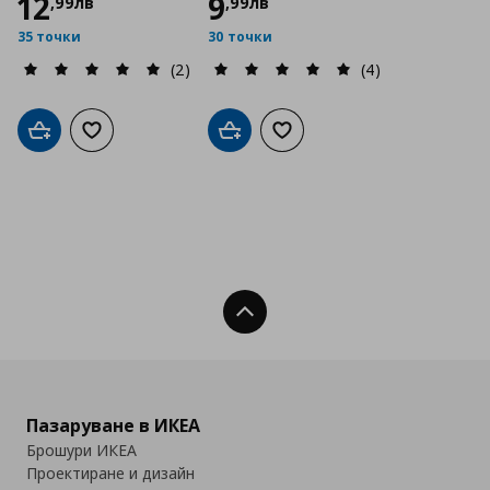
12
9
,
99
лв
,
99
лв
35 точки
30 точки
(2)
(4)
Добави в кошницата
Добави към списъка с любими
Добави в кошницата
Добави към списъка с люб
Нагоре
Пазаруване в ИКЕА
Брошури ИКЕА
Проектиране и дизайн