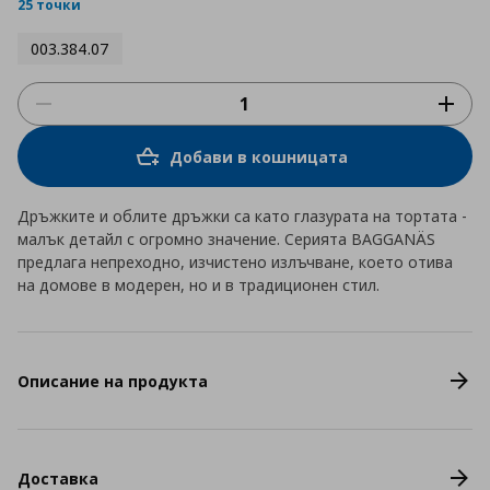
rating
25 точки
003.384.07
Добави в кошницата
Дръжките и облите дръжки са като глазурата на тортата -
малък детайл с огромно значение. Серията BAGGANÄS
предлага непреходно, изчистено излъчване, което отива
на домове в модерен, но и в традиционен стил.
Описание на продукта
Доставка