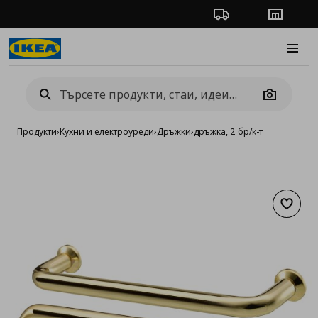
Проследяване на п
Магази
Burge
Camera
Продукти
›
Кухни и електроуреди
›
Дръжки
›
дръжка, 2 бр/к-т
Добав