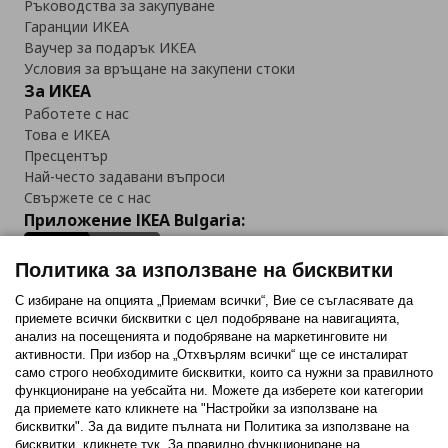
Ръководства за закупуване
Гаранции ИКЕА
Ваучер за подарък ИКЕА
Условия за връщане на закупени стоки
За ИКЕА
Работете с нас
Това е ИКЕА
Пресцентър
Най-често задавани въпроси
Свържете се с нас
Приложение IKEA Bulgaria:
Политика за използване на бисквитки
С избиране на опцията „Приемам всички“, Вие се съгласявате да
приемете всички бисквитки с цел подобряване на навигацията,
Последвайте ни:
анализ на посещенията и подобряване на маркетинговите ни
активности. При избор на „Отхвърлям всички“ ще се инсталират
Facebook
Twitter
Youtube
Pinterest
Instagram
само строго необходимитe бисквитки, които са нужни за правилното
функциониране на уебсайта ни. Можете да изберете кои категории
да приемете като кликнете на "Настройки за използване на
бисквитки". За да видите пълната ни Политика за използване на
бисквитки, кликнете тук. За правилно функциониране на