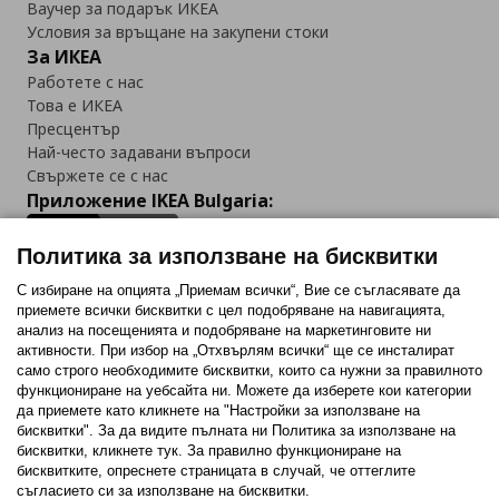
Ваучер за подарък ИКЕА
Условия за връщане на закупени стоки
За ИКЕА
Работете с нас
Това е ИКЕА
Пресцентър
Най-често задавани въпроси
Свържете се с нас
Приложение IKEA Bulgaria:
Политика за използване на бисквитки
С избиране на опцията „Приемам всички“, Вие се съгласявате да
приемете всички бисквитки с цел подобряване на навигацията,
Последвайте ни:
анализ на посещенията и подобряване на маркетинговите ни
активности. При избор на „Отхвърлям всички“ ще се инсталират
Facebook
Twitter
Youtube
Pinterest
Instagram
само строго необходимитe бисквитки, които са нужни за правилното
функциониране на уебсайта ни. Можете да изберете кои категории
да приемете като кликнете на "Настройки за използване на
бисквитки". За да видите пълната ни Политика за използване на
бисквитки, кликнете тук. За правилно функциониране на
бисквитките, опреснете страницата в случай, че оттеглите
съгласието си за използване на бисквитки.
Политика за използване на бисквитки (Cookies)