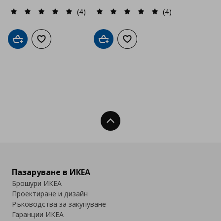
(4)
(4)
Добави в кошницата
Добави към списъка с любими
Добави в кошницата
Добави към списъка с люб
Нагоре
Пазаруване в ИКЕА
Брошури ИКЕА
Проектиране и дизайн
Ръководства за закупуване
Гаранции ИКЕА