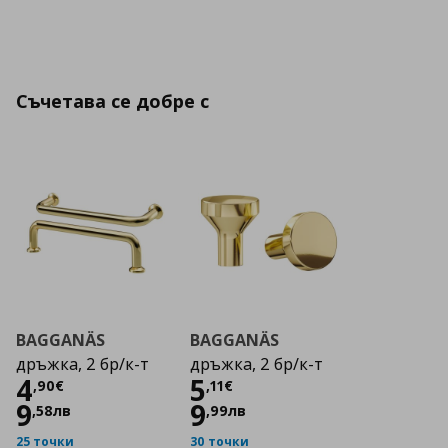
Съчетава се добре с
BAGGANÄS
BAGGANÄS
дръжка, 2 бр/к-т
дръжка, 2 бр/к-т
Цена
4,90 €
Цена
5,11 €
4
5
,
90
€
,
11
€
9
9
,
58
лв
,
99
лв
25 точки
30 точки