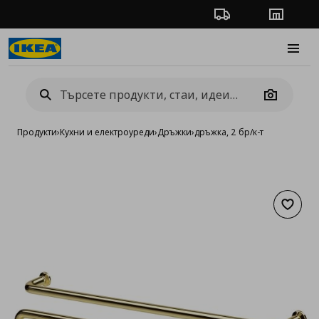
Проследяване на п
Магази
Burge
Camera
Продукти
›
Кухни и електроуреди
›
Дръжки
›
дръжка, 2 бр/к-т
Добав