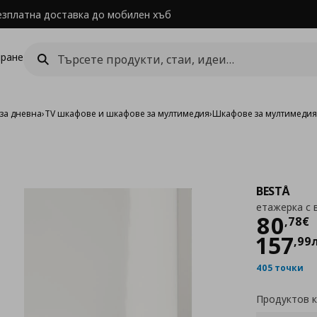
езплатна доставка до мобилен хъб
ране
за дневна
›
TV шкафове и шкафове за мултимедия
›
Шкафове за мултимеди
BESTÅ
етажерка с 
Цен
80
,
78
€
157
,
99
405 точки
Продуктов 