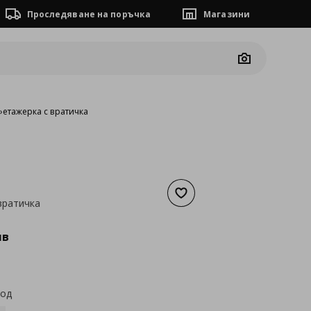
Проследяване на поръчка
Магазини
Camera
я
›
етажерка с вратичка
Добави към списъка с люб
вратичка
а
80,78 €
лв
код