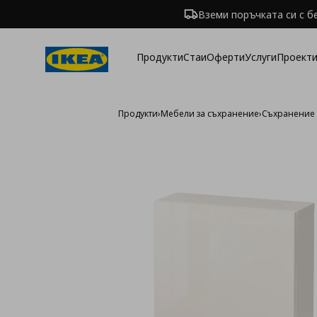
Вземи поръчката си с б
Продукти
Стаи
Оферти
Услуги
Проекти
Продукти
›
Мебели за съхранение
›
Съхранение 