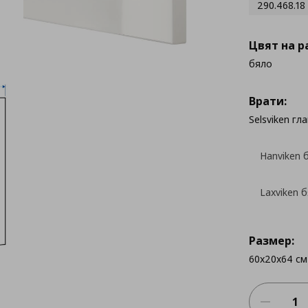
290.468.18
Цвят на р
бяло
Врати:
Selsviken гл
Hanviken 
Laxviken 
Размер:
60x20x64 см