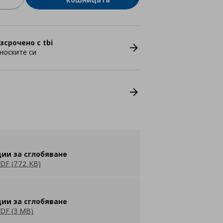
зсрочено с tbi
носките си
ии за сглобяване
DF (772 KB)
ии за сглобяване
DF (3 MB)