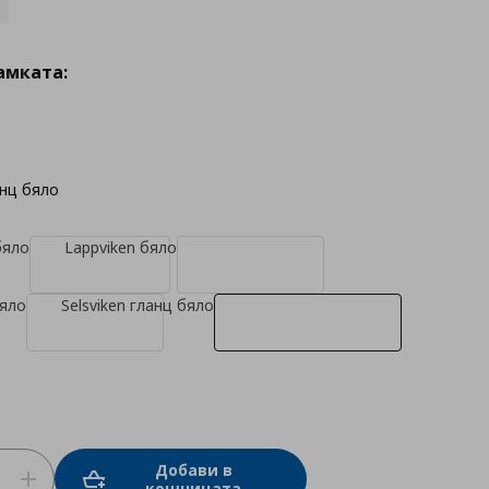
амката:
анц бяло
бяло
Lappviken бяло
бяло
Selsviken гланц бяло
Добави в
кошницата