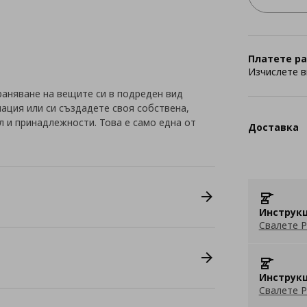
Платете ра
Изчислете в
раняване на вещите си в подреден вид
ация или си създадете своя собствена,
л и принадлежности. Това е само една от
Доставка
Инструкц
Свалете P
Инструкц
Свалете P