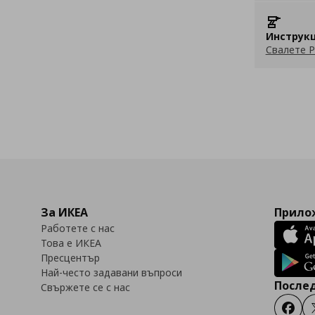
Инструкц
Свалете P
За ИКЕА
Прилож
Работете с нас
Това е ИКЕА
Пресцентър
Най-често задавани въпроси
Послед
Свържете се с нас
Faceb