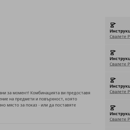
Инструкц
Свалете P
Инструкц
Свалете P
Инструкц
Свалете P
ани за момент! Комбинацията ви предоставя
ение на предмети и повърхност, която
но място за показ - или да поставяте
Инструкц
Свалете P