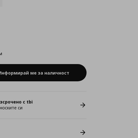
м
Информирай ме за наличност
зсрочено с tbi
носките си