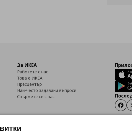
За ИКЕА
Прилож
Работете с нас
Това е ИКЕА
Пресцентър
Най-често задавани въпроси
Послед
Свържете се с нас
Faceb
квитки