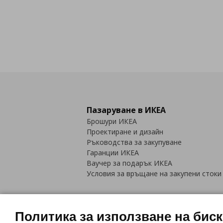
Пазаруване в ИКЕА
Брошури ИКЕА
Проектиране и дизайн
Ръководства за закупуване
Гаранции ИКЕА
Ваучер за подарък ИКЕА
Условия за връщане на закупени стоки
Политика за използване на бис