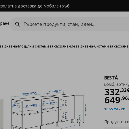
езплатна доставка до мобилен хъб
ране
за дневна
›
Модулни системи за съхранение за дневна
›
Системи за съхране
BESTÅ
комб. артик
Цен
332
,
32
649
,
96
1665 точки
Продуктов 