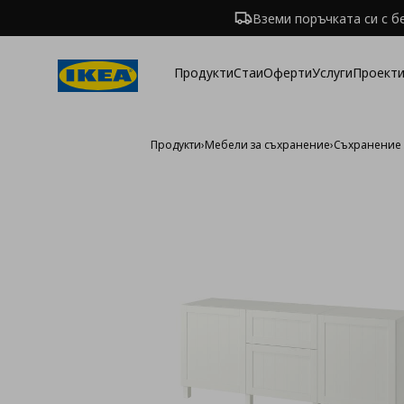
Вземи поръчката си с б
Продукти
Стаи
Оферти
Услуги
Проекти
Продукти
›
Мебели за съхранение
›
Съхранение 