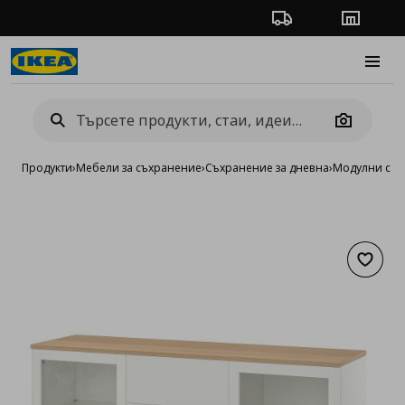
Проследяване на п
Магази
Burge
Camera
Продукти
›
Мебели за съхранение
›
Съхранение за дневна
›
Модулни сист
Добав