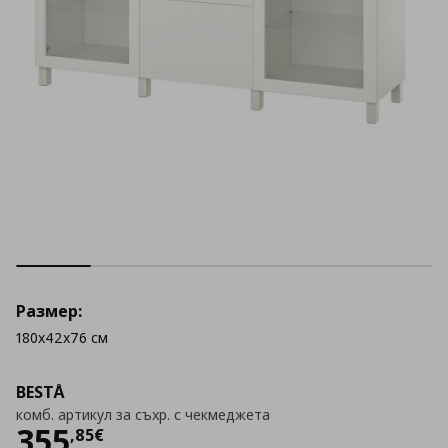
Размер:
180x42x76 см
BESTÅ
комб. артикул за съхр. с чекмеджета
Цена
355,85 €
355
,
85
€