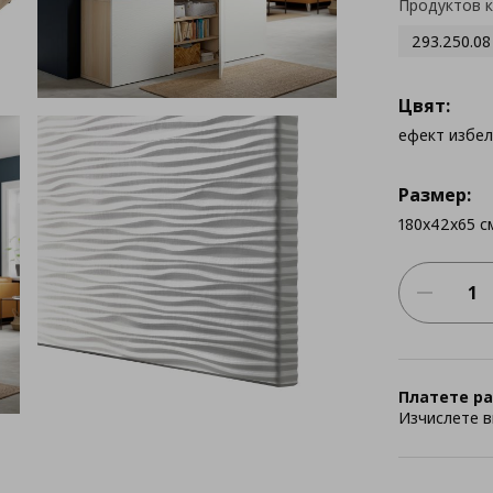
Продуктов 
293.250.08
Цвят:
ефект избе
Размер:
180x42x65 с
Платете ра
Изчислете в