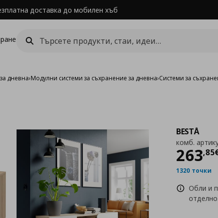
езплатна доставка до мобилен хъб
ране
за дневна
›
Модулни системи за съхранение за дневна
›
Системи за съхране
BESTÅ
комб. артику
Цен
263
,
85
1320 точки
Обли и 
отделно