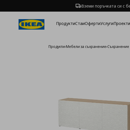
Вземи поръчката си с б
Продукти
Стаи
Оферти
Услуги
Проекти
Продукти
›
Мебели за съхранение
›
Съхранение 