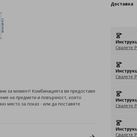
Доставка
Инструкц
Свалете P
Инструкц
Свалете P
ани за момент! Комбинацията ви предоставя
ение на предмети и повърхност, която
Инструкц
но място за показ - или да поставяте
Свалете P
Инструкц
Свалете P