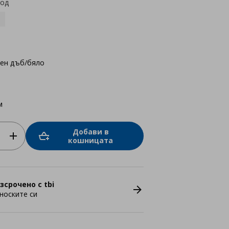
код
лен дъб/бяло
м
Добави в
кошницата
зсрочено с tbi
носките си