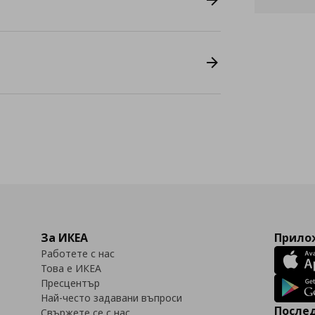
За ИКЕА
Прилож
Работете с нас
Това е ИКЕА
Пресцентър
Най-често задавани въпроси
Послед
Свържете се с нас