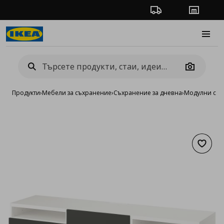
Проследяване на п
Магази
Burge
Camera
Продукти
›
Мебели за съхранение
›
Съхранение за дневна
›
Модулни сист
Добав