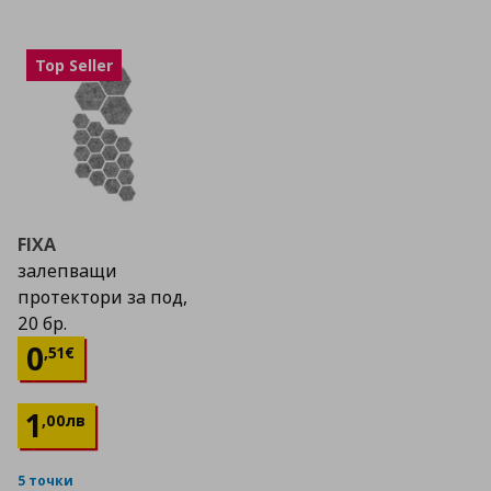
Top Seller
FIXA
залепващи
протектори за под,
20 бр.
Цена
0,51 €
0
,
51
€
1
,
00
лв
5 точки