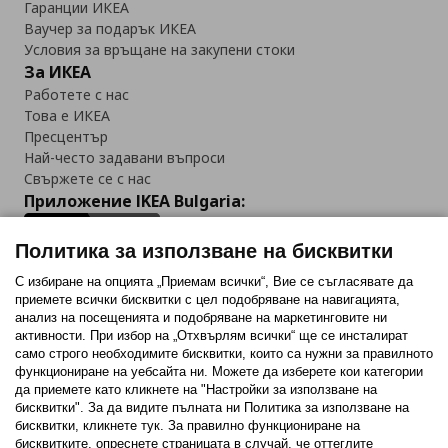
Гаранции ИКЕА
Ваучер за подарък ИКЕА
Условия за връщане на закупени стоки
За ИКЕА
Работете с нас
Това е ИКЕА
Пресцентър
Най-често задавани въпроси
Свържете се с нас
Приложение IKEA Bulgaria:
Политика за използване на бисквитки
С избиране на опцията „Приемам всички“, Вие се съгласявате да
приемете всички бисквитки с цел подобряване на навигацията,
Последвайте ни:
анализ на посещенията и подобряване на маркетинговите ни
активности. При избор на „Отхвърлям всички“ ще се инсталират
Facebook
Twitter
Youtube
Pinterest
Instagram
само строго необходимитe бисквитки, които са нужни за правилното
функциониране на уебсайта ни. Можете да изберете кои категории
да приемете като кликнете на "Настройки за използване на
бисквитки". За да видите пълната ни Политика за използване на
бисквитки, кликнете тук. За правилно функциониране на
бисквитките, опреснете страницата в случай, че оттеглите