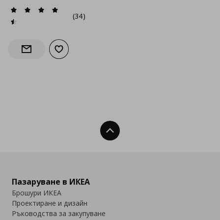
(34)
Добави към списъка с любими
Информирай ме за наличност
Нагоре
Пазаруване в ИКЕА
Брошури ИКЕА
Проектиране и дизайн
Ръководства за закупуване