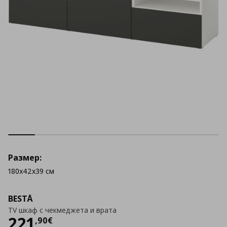
Размер:
180x42x39 см
BESTÅ
TV шкаф с чекмеджета и врата
Цена
221,90 €
221
,
90
€