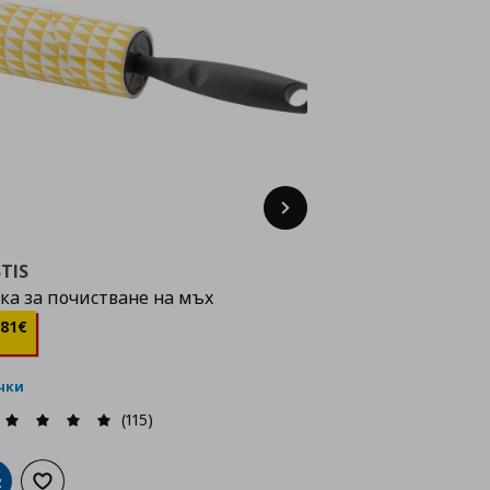
Next
TIS
ка за почистване на мъх
ена
0,81 €
81
€
очки
(115)
обави в кошницата
Добави към списъка с любими