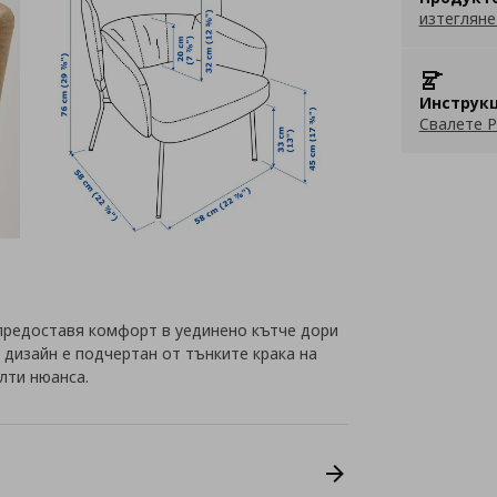
изтегляне
Инструкц
Свалете P
предоставя комфорт в уединено кътче дори
 дизайн е подчертан от тънките крака на
лти нюанса.