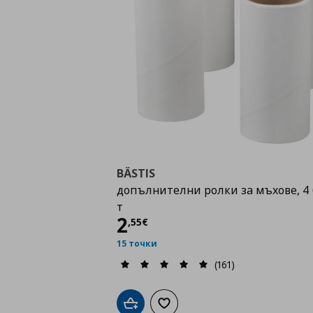
BÄSTIS
допълнителни ролки за мъхове, 4 б
т
Цена
2,55 €
2
,
55
€
15 точки
(161)
Добави в кошницата
Добави към списъка с любими