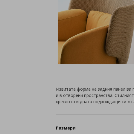
Извитата форма на задния панел ви 
и в отворени пространства. Стилният
креслото и двата подхождащи си жъ
Размери