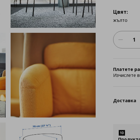
Цвят:
жълто
Платете ра
Изчислете в
Доставка
Продукт