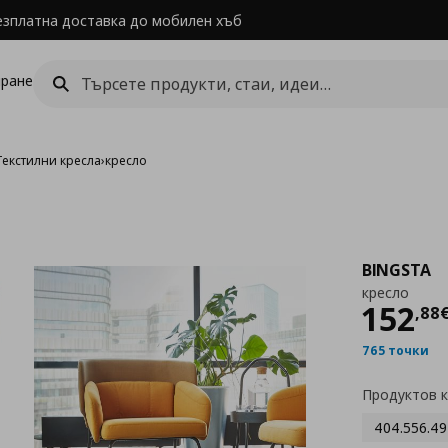
езплатна доставка до мобилен хъб
ране
Текстилни кресла
›
кресло
BINGSTA
кресло
Цен
152
,
88
765 точки
Продуктов 
404.556.49