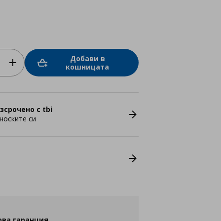
Добави в
кошницата
зсрочено с tbi
носките си
ова гаранция