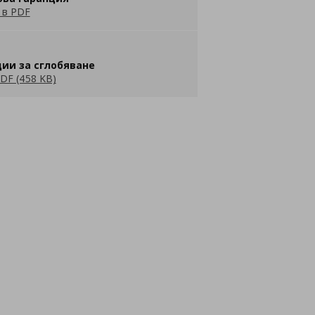
 в PDF
ии за сглобяване
DF (458 KB)