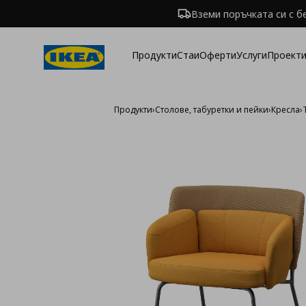
Вземи поръчката си с б
Продукти
Стаи
Оферти
Услуги
Проекти
Продукти
›
Столове, табуретки и пейки
›
Кресла
›