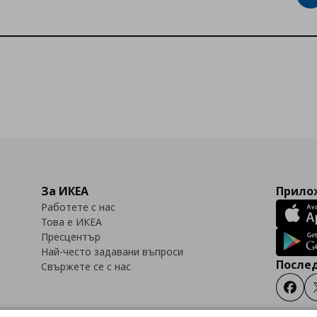
За ИКЕА
Прилож
Работете с нас
Това е ИКЕА
Пресцентър
Най-често задавани въпроси
Послед
Свържете се с нас
Faceb