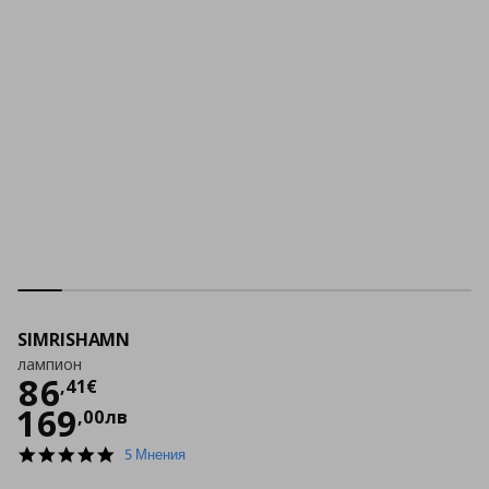
SIMRISHAMN
лампион
Цена
86,41 €
86
,
41
€
169
,
00
лв
5.0
5 Мнения
star