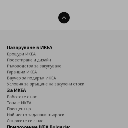
Нагоре
Пазаруване в ИКЕА
Брошури ИКЕА
Проектиране и дизайн
Ръководства за закупуване
Гаранции ИКЕА
Ваучер за подарък ИКЕА
Условия за връщане на закупени стоки
За ИКЕА
Работете с нас
Това е ИКЕА
Пресцентър
Най-често задавани въпроси
Свържете се с нас
Приложение IKEA Bulgaria: