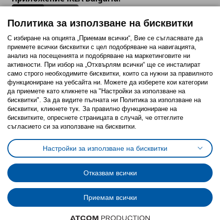
Политика за използване на бисквитки
С избиране на опцията „Приемам всички“, Вие се съгласявате да
приемете всички бисквитки с цел подобряване на навигацията,
Последвайте ни:
анализ на посещенията и подобряване на маркетинговите ни
активности. При избор на „Отхвърлям всички“ ще се инсталират
Facebook
Twitter
Youtube
Pinterest
Instagram
само строго необходимитe бисквитки, които са нужни за правилното
функциониране на уебсайта ни. Можете да изберете кои категории
да приемете като кликнете на "Настройки за използване на
бисквитки". За да видите пълната ни Политика за използване на
бисквитки, кликнете тук. За правилно функциониране на
бисквитките, опреснете страницата в случай, че оттеглите
съгласието си за използване на бисквитки.
Политика за използване на бисквитки (Cookies)
Избор на настройки за използване на бисквитки
Настройки за използване на бисквитки
Условия за ползване на ikea.bg
Обща политика за личните данни
Политика за защита на личните данни на ikea.bg
Общи условия на програма IKEA Family
Отказвам всички
Политика за защита на лични данни на програма IKEA Family
Приемам всички
© Inter-IKEA Systems B.V. 1999 - 2025