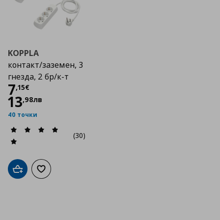
KOPPLA
контакт/заземен, 3
гнезда, 2 бр/к-т
Цена
7,15 €
7
,
15
€
13
,
98
лв
40 точки
(30)
Добави в кошницата
Добави към списъка с любими