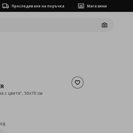
Проследяване на поръчка
Магазини
Camera
Добави към списъка с люб
ER
а с цветя", 50x70 см
а
29,90 €
код