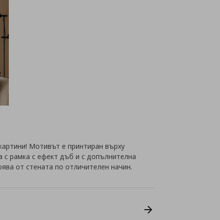
картини! Мотивът е принтиран върху
а с рамка с ефект дъб и с допълнителна
оява от стената по отличителен начин.