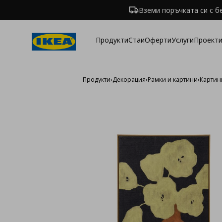
Вземи поръчката си с б
Продукти
Стаи
Оферти
Услуги
Проекти
Продукти
›
Декорация
›
Рамки и картини
›
Картин