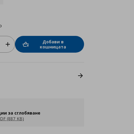
о
Добави в
кошницата
ии за сглобяване
DF (887 KB)