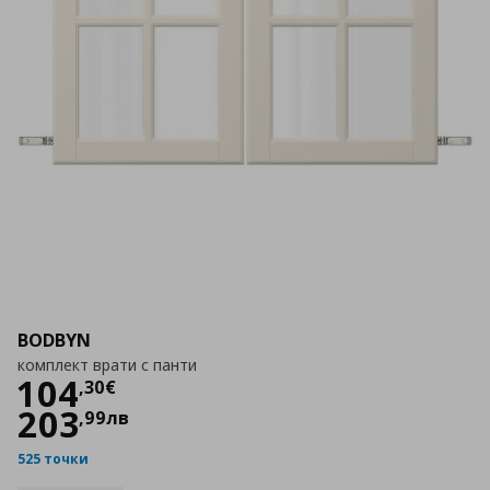
BODBYN
комплект врати с панти
Цена
104,30 €
104
,
30
€
203
,
99
лв
525 точки