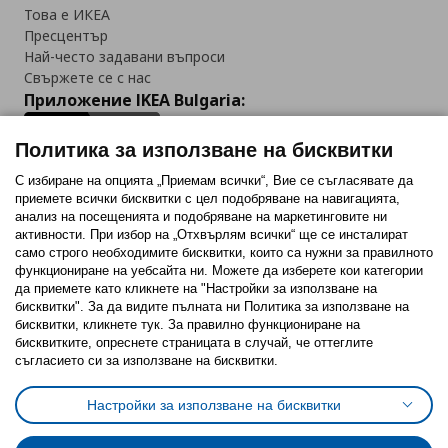
Това е ИКЕА
Пресцентър
Най-често задавани въпроси
Свържете се с нас
Приложение IKEA Bulgaria:
Политика за използване на бисквитки
С избиране на опцията „Приемам всички“, Вие се съгласявате да
приемете всички бисквитки с цел подобряване на навигацията,
Последвайте ни:
анализ на посещенията и подобряване на маркетинговите ни
активности. При избор на „Отхвърлям всички“ ще се инсталират
Facebook
Twitter
Youtube
Pinterest
Instagram
само строго необходимитe бисквитки, които са нужни за правилното
функциониране на уебсайта ни. Можете да изберете кои категории
да приемете като кликнете на "Настройки за използване на
бисквитки". За да видите пълната ни Политика за използване на
бисквитки, кликнете тук. За правилно функциониране на
бисквитките, опреснете страницата в случай, че оттеглите
съгласието си за използване на бисквитки.
Политика за използване на бисквитки (Cookies)
Избор на настройки за използване на бисквитки
Настройки за използване на бисквитки
Условия за ползване на ikea.bg
Обща политика за личните данни
Политика за защита на личните данни на ikea.bg