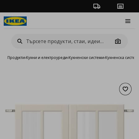
Проследяване на п
Магази
Burge
Camera
Продукти
›
Кухни и електроуреди
›
Кухненски системи
›
Кухненска систе
Добав