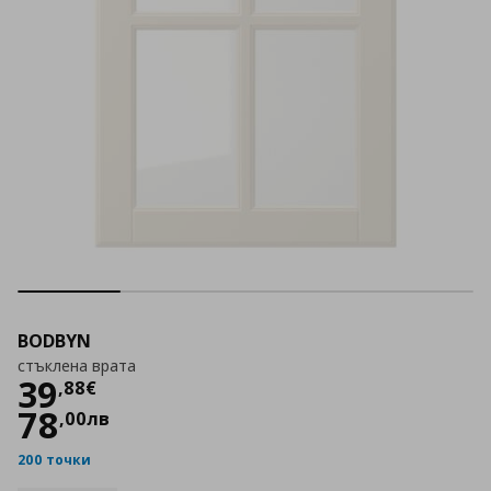
BODBYN
стъклена врата
Цена
39,88 €
39
,
88
€
78
,
00
лв
200 точки