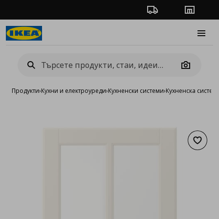
Проследяване на п
Магази
Burge
Camera
Продукти
›
Кухни и електроуреди
›
Кухненски системи
›
Кухненска систе
Добав