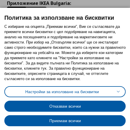
Приложение IKEA Bulgaria:
Политика за използване на бисквитки
С избиране на опцията „Приемам всички“, Вие се съгласявате да
приемете всички бисквитки с цел подобряване на навигацията,
Последвайте ни:
анализ на посещенията и подобряване на маркетинговите ни
активности. При избор на „Отхвърлям всички“ ще се инсталират
Facebook
Twitter
Youtube
Pinterest
Instagram
само строго необходимитe бисквитки, които са нужни за правилното
функциониране на уебсайта ни. Можете да изберете кои категории
да приемете като кликнете на "Настройки за използване на
бисквитки". За да видите пълната ни Политика за използване на
бисквитки, кликнете тук. За правилно функциониране на
бисквитките, опреснете страницата в случай, че оттеглите
съгласието си за използване на бисквитки.
Политика за използване на бисквитки (Cookies)
Избор на настройки за използване на бисквитки
Настройки за използване на бисквитки
Условия за ползване на ikea.bg
Обща политика за личните данни
Политика за защита на личните данни на ikea.bg
Общи условия на програма IKEA Family
Отказвам всички
Политика за защита на лични данни на програма IKEA Family
Приемам всички
© Inter-IKEA Systems B.V. 1999 - 2025