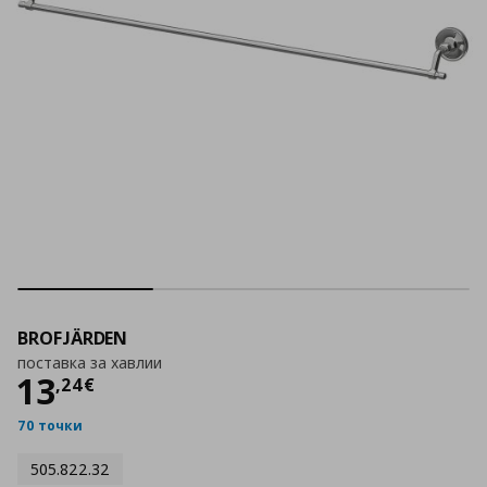
BROFJÄRDEN
поставка за хавлии
Цена
13,24 €
13
,
24
€
70 точки
505.822.32