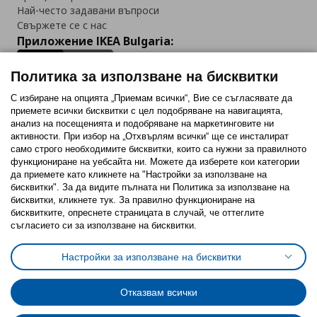
Най-често задавани въпроси
Свържете се с нас
Приложение IKEA Bulgaria:
Политика за използване на бисквитки
С избиране на опцията „Приемам всички“, Вие се съгласявате да
приемете всички бисквитки с цел подобряване на навигацията,
Последвайте ни:
анализ на посещенията и подобряване на маркетинговите ни
активности. При избор на „Отхвърлям всички“ ще се инсталират
Facebook
Twitter
Youtube
Pinterest
Instagram
само строго необходимитe бисквитки, които са нужни за правилното
функциониране на уебсайта ни. Можете да изберете кои категории
да приемете като кликнете на "Настройки за използване на
бисквитки". За да видите пълната ни Политика за използване на
бисквитки, кликнете тук. За правилно функциониране на
бисквитките, опреснете страницата в случай, че оттеглите
съгласието си за използване на бисквитки.
Политика за използване на бисквитки (Cookies)
Избор на настройки за използване на бисквитки
Настройки за използване на бисквитки
Условия за ползване на ikea.bg
Обща политика за личните данни
Политика за защита на личните данни на ikea.bg
Общи условия на програма IKEA Family
Отказвам всички
Политика за защита на лични данни на програма IKEA Family