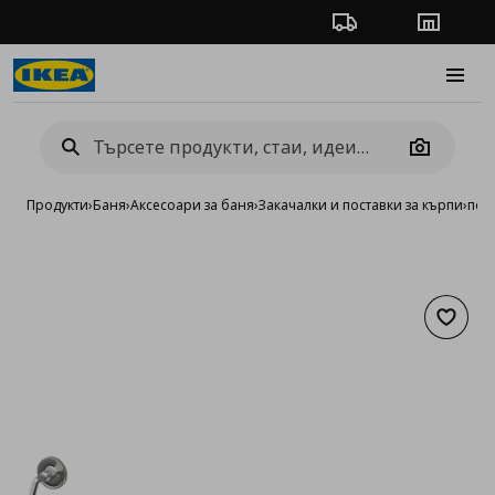
Проследяване на п
Магази
Burge
Camera
Продукти
›
Баня
›
Аксесоари за баня
›
Закачалки и поставки за кърпи
›
пос
Добав