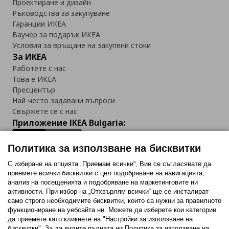
Проектиране и дизайн
Ръководства за закупуване
Гаранции ИКЕА
Ваучер за подарък ИКЕА
Условия за връщане на закупени стоки
За ИКЕА
Работете с нас
Това е ИКЕА
Пресцентър
Най-често задавани въпроси
Свържете се с нас
Приложение IKEA Bulgaria:
Политика за използване на бисквитки
С избиране на опцията „Приемам всички“, Вие се съгласявате да
приемете всички бисквитки с цел подобряване на навигацията,
Последвайте ни:
анализ на посещенията и подобряване на маркетинговите ни
активности. При избор на „Отхвърлям всички“ ще се инсталират
Facebook
Twitter
Youtube
Pinterest
Instagram
само строго необходимитe бисквитки, които са нужни за правилното
функциониране на уебсайта ни. Можете да изберете кои категории
да приемете като кликнете на "Настройки за използване на
бисквитки". За да видите пълната ни Политика за използване на