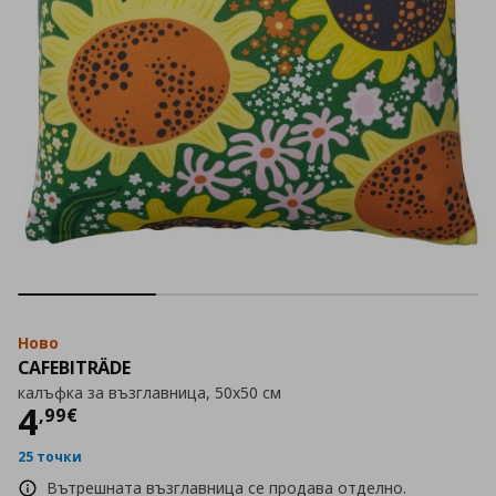
Ново
CAFEBITRÄDE
калъфка за възглавница, 50x50 см
Цена
4,99 €
4
,
99
€
25 точки
Вътрешната възглавница се продава отделно.