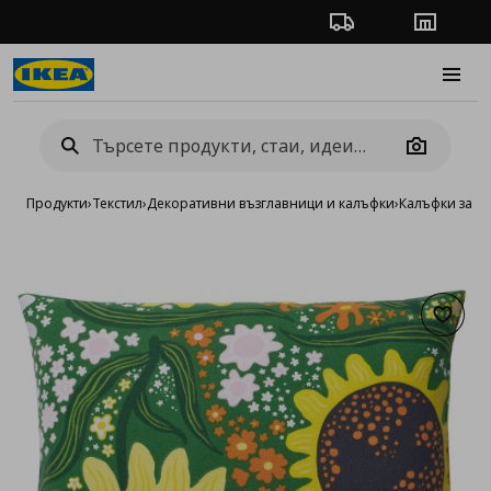
Проследяване на п
Магази
Burge
Camera
Продукти
›
Текстил
›
Декоративни възглавници и калъфки
›
Калъфки за д
Добав