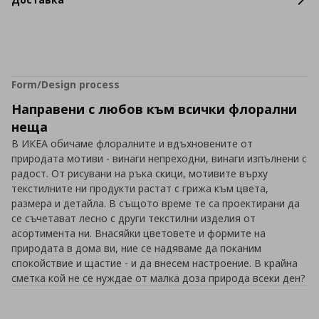
Form/Design process
Направени с любов към всички флорални
неща
В ИКЕА обичаме флоралните и вдъхновените от
природата мотиви - винаги непреходни, винаги изпълнени с
радост. От рисувани на ръка скици, мотивите върху
текстилните ни продукти растат с грижа към цвета,
размера и детайла. В същото време те са проектирани да
се съчетават лесно с други текстилни изделия от
асортимента ни. Внасяйки цветовете и формите на
природата в дома ви, ние се надяваме да поканим
спокойствие и щастие - и да внесем настроение. В крайна
сметка кой не се нуждае от малка доза природа всеки ден?