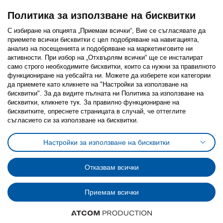
Политика за използване на бисквитки
С избиране на опцията „Приемам всички“, Вие се съгласявате да
приемете всички бисквитки с цел подобряване на навигацията,
Последвайте ни:
анализ на посещенията и подобряване на маркетинговите ни
активности. При избор на „Отхвърлям всички“ ще се инсталират
Facebook
Twitter
Youtube
Pinterest
Instagram
само строго необходимитe бисквитки, които са нужни за правилното
функциониране на уебсайта ни. Можете да изберете кои категории
да приемете като кликнете на "Настройки за използване на
бисквитки". За да видите пълната ни Политика за използване на
бисквитки, кликнете тук. За правилно функциониране на
бисквитките, опреснете страницата в случай, че оттеглите
съгласието си за използване на бисквитки.
Политика за използване на бисквитки (Cookies)
Избор на настройки за използване на бисквитки
Настройки за използване на бисквитки
Условия за ползване на ikea.bg
Обща политика за личните данни
Политика за защита на личните данни на ikea.bg
Общи условия на програма IKEA Family
Отказвам всички
Политика за защита на лични данни на програма IKEA Family
Приемам всички
© Inter-IKEA Systems B.V. 1999 - 2025