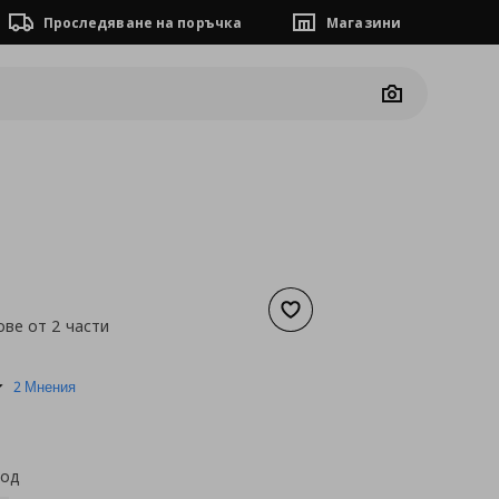
Проследяване на поръчка
Магазини
Camera
Добави към списъка с люб
ове от 2 части
а
8,18 €
3.0
2 Мнения
star
rating
код