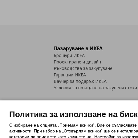
Пазаруване в ИКЕА
Брошури ИКЕА
Проектиране и дизайн
Ръководства за закупуване
Гаранции ИКЕА
Ваучер за подарък ИКЕА
Условия за връщане на закупени стоки
Политика за използване на бис
С избиране на опцията „Приемам всички“, Вие се съгласявате
Политика за използване на бискви
активности. При избор на „Отхвърлям всички“ ще се инсталир
Обща политика за личните данни
категории да приемете като кликнете на "Настройки за използв