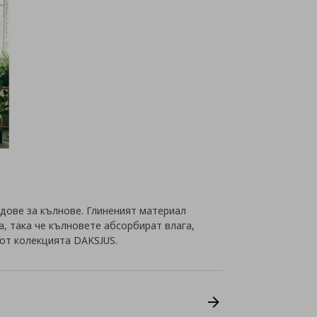
ъдове за кълнове. Глиненият материал
, така че кълновете абсорбират влага,
 от колекцията DAKSJUS.