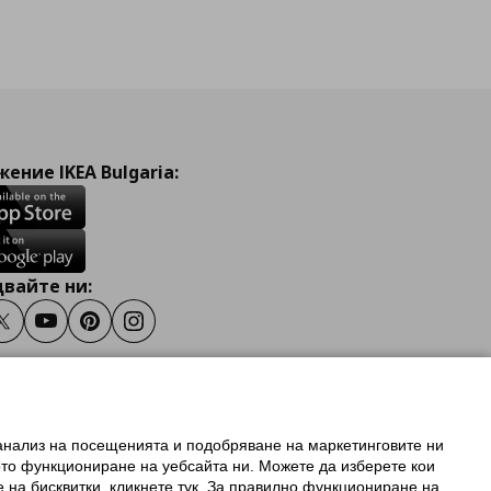
ение IKEA Bulgaria:
вайте ни:
ook
Twitter
Youtube
Pinterest
Instagram
 анализ на посещенията и подобряване на маркетинговите ни
олзване на ikea.bg
ото функциониране на уебсайта ни. Можете да изберете кои
 IKEA Family
е на бисквитки, кликнете тук. За правилно функциониране на