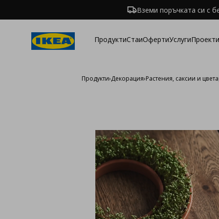
Вземи поръчката си с б
Продукти
Стаи
Оферти
Услуги
Проекти
Продукти
›
Декорация
›
Растения, саксии и цвет