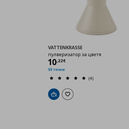
VATTENKRASSE
пулверизатор за цветя
Цена
10,22 €
10
,
22
€
55 точки
(4)
Добави в кошницата
Добави към списъка с любими