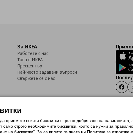
За ИКЕА
Прилож
Работете с нас
Това е ИКЕА
Пресцентър
Най-често задавани въпроси
Послед
Свържете се с нас
Faceb
квитки
 да приемете всички бисквитки с цел подобряване на навигацията,
тки (Cookies)
Избор на настройки за използване на бисквитки
Условия за п
ат само строго необходимитe бисквитки, които са нужни за правилн
Политика за защита на личните данни на ikea.bg
Общи условия на програма
ане на бисквитки". За да видите пълната ни Политика за използван