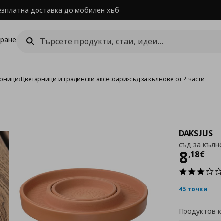
езплатна доставка до мобилен хъб
ране
арници
›
Цветарници и градински аксесоари
›
съд за кълнове от 2 части
DAKSJUS
съд за кълн
Цен
8
,
18
€
45 точки
Продуктов 