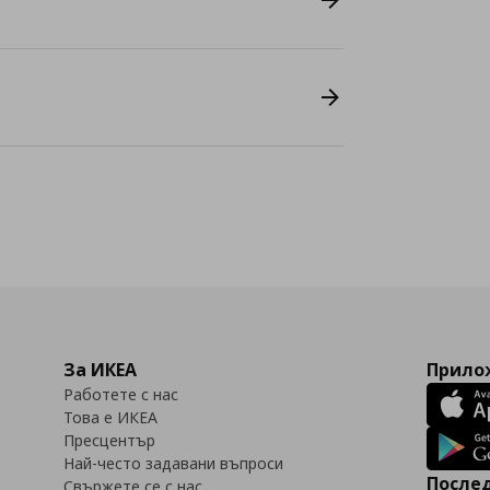
За ИКЕА
Прилож
Работете с нас
Това е ИКЕА
Пресцентър
Най-често задавани въпроси
Послед
Свържете се с нас