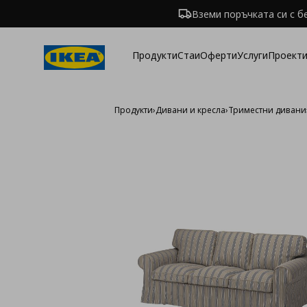
Вземи поръчката си с б
Продукти
Стаи
Оферти
Услуги
Проекти
Продукти
›
Дивани и кресла
›
Триместни дивани