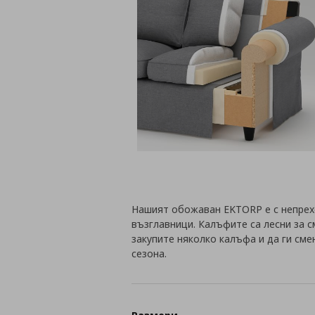
Нашият обожаван EKTORP е с непрех
възглавници. Калъфите са лесни за 
закупите няколко калъфа и да ги сме
сезона.