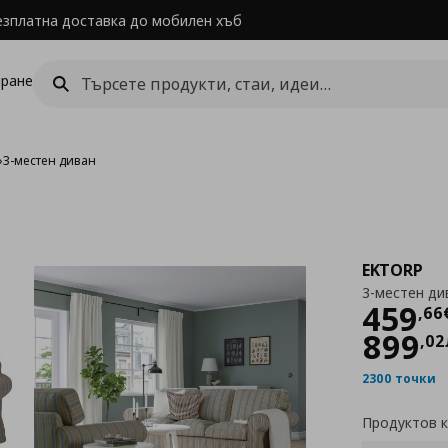
езплатна доставка до мобилен хъб
ране
›
3-местен диван
EKTORP
3-местен ди
Цен
459
,
66
899
,
02
2300 точки
Продуктов 