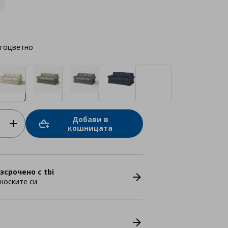
гоцветно
Добави в
кошницата
зсрочено с tbi
носките си