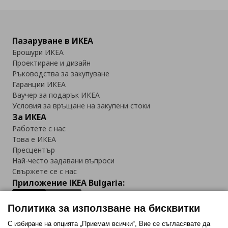
Пазаруване в ИКЕА
Брошури ИКЕА
Проектиране и дизайн
Ръководства за закупуване
Гаранции ИКЕА
Ваучер за подарък ИКЕА
Условия за връщане на закупени стоки
За ИКЕА
Работете с нас
Това е ИКЕА
Пресцентър
Най-често задавани въпроси
Свържете се с нас
Приложение IKEA Bulgaria:
Политика за използване на бисквитки
С избиране на опцията „Приемам всички“, Вие се съгласявате да