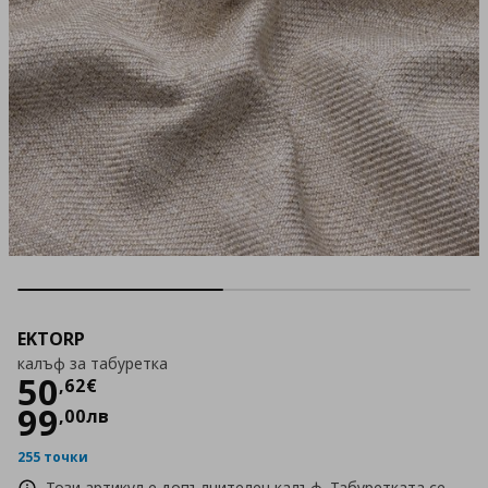
EKTORP
калъф за табуретка
Цена
50,62 €
50
,
62
€
99
,
00
лв
255 точки
Този артикул е допълнителен калъф. Табуретката се