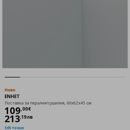
Ново
ENHET
Поставка за пералня/сушилня, 60x62x45 см
Цена
109,00 €
109
,
00
€
213
,
19
лв
545 точки