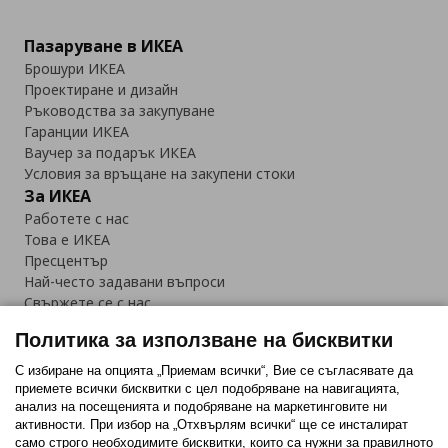
Пазаруване в ИКЕА
Брошури ИКЕА
Проектиране и дизайн
Ръководства за закупуване
Гаранции ИКЕА
Ваучер за подарък ИКЕА
Условия за връщане на закупени стоки
За ИКЕА
Работете с нас
Това е ИКЕА
Пресцентър
Най-често задавани въпроси
Свържете се с нас
Приложение IKEA Bulgaria:
Политика за използване на бисквитки
С избиране на опцията „Приемам всички“, Вие се съгласявате да
приемете всички бисквитки с цел подобряване на навигацията,
анализ на посещенията и подобряване на маркетинговите ни
активности. При избор на „Отхвърлям всички“ ще се инсталират
Последвайте ни:
само строго необходимитe бисквитки, които са нужни за правилното